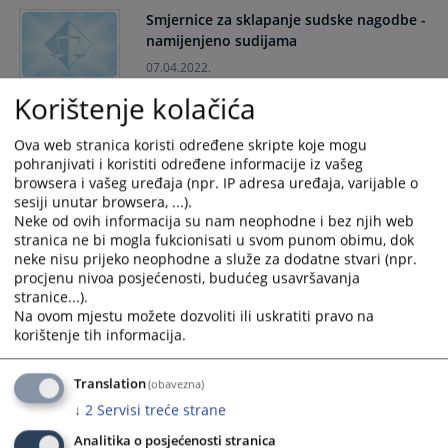
and
and
Smjernice za sklapanje sudske nagodbe -
select
select
namijenjeno sudijama
a
a
07.04.2022.
date.
date.
Korištenje kolačića
Press
Press
KOMPILACIJA MATERIJALA
the
the
Reorganizacija poslovnih procesa u
Ova web stranica koristi određene skripte koje mogu
question
question
sudovima
pohranjivati i koristiti određene informacije iz vašeg
mark
mark
browsera i vašeg uređaja (npr. IP adresa uređaja, varijable o
04.04.2022.
key
key
sesiji unutar browsera, ...).
to
to
Neke od ovih informacija su nam neophodne i bez njih web
Smjernice za sklapanje sudske nagodbe -
get
get
stranica ne bi mogla fukcionisati u svom punom obimu, dok
Namijenjeno strankama u sudskim
the
the
neke nisu prijeko neophodne a služe za dodatne stvari (npr.
postupcima
procjenu nivoa posjećenosti, budućeg usavršavanja
keyboard
keyboard
stranice...).
shortcuts
shortcuts
16.02.2022.
Na ovom mjestu možete dozvoliti ili uskratiti pravo na
for
for
korištenje tih informacija.
changing
changing
Priručnik za korištenje mobilne aplikacije
dates.
dates.
za sudske izvršioce
Translation
(obavezna)
15.02.2022.
↓
2
Servisi treće strane
Analitika o posjećenosti stranica
Vodič za pristup informacijama