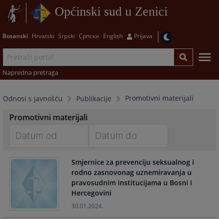
Općinski sud u Zenici
Bosanski
Hrvatski
Srpski
Српски
English
Prijava
Napredna pretraga
Promotivni materijali
Odnosi s javnošću
Publikacije
Promotivni materijali
Navigate
Navigate
Smjernice za prevenciju seksualnog i
forward
forward
rodno zasnovonag uznemiravanja u
to
to
pravosudnim institucijama u Bosni i
interact
interact
Hercegovini
with
with
the
the
30.01.2024.
calendar
calendar