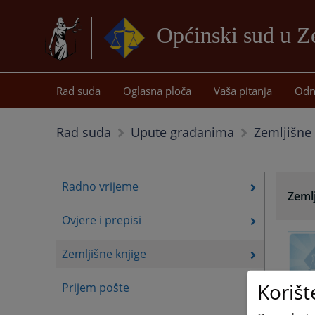
Općinski sud u Z
Rad suda
Oglasna ploča
Vaša pitanja
Odn
Zemljišne 
Rad suda
Upute građanima
Radno vrijeme
Zemlj
Ovjere i prepisi
Zemljišne knjige
Korišt
Prijem pošte