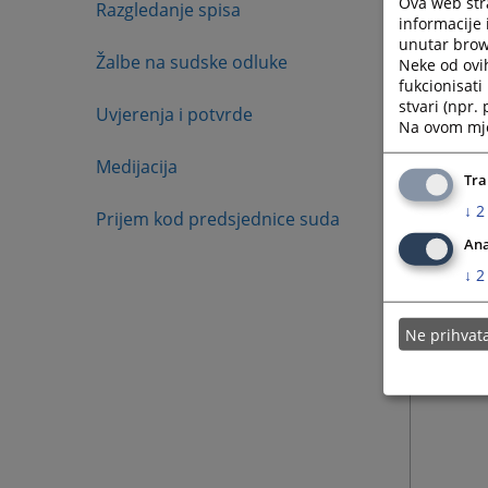
Ova web stra
Razgledanje spisa
informacije 
unutar brows
Žalbe na sudske odluke
Neke od ovi
fukcionisat
stvari (npr.
Uvjerenja i potvrde
Na ovom mjes
Medijacija
Tra
↓
2
Prijem kod predsjednice suda
Ana
↓
2
Ne prihva