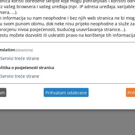
nica koristi određene skripte koje mogu pohranjivati i koristiti od
Kako izgleda postupak upisa u zemljišnu knjigu
iz vašeg browsera i vašeg uređaja (npr. IP adresa uređaja, varijable 
era, ...).
zk-ured
h informacija su nam neophodne i bez njih web stranica ne bi mog
i u svom punom obimu, dok neke nisu prijeko neophodne a služe z
 procjenu nivoa posjećenosti, budućeg usavršavanja stranice...).
Kome su dostupni podaci upisani u zemljišnim knji
tu možete dozvoliti ili uskratiti pravo na korištenje tih informacija
zk-ured
nslation
(obavezna)
Servisi treće strane
Šta je zemljišna knjiga i od čega se sastoji
litika o posjećenosti stranica
zk-ured
Servisi treće strane
tam
Prihvatam odabrane
Pri