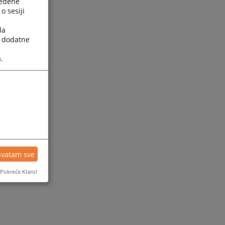
ređene
o sesiji
la
a dodatne
.
ijesti
hvatam sve
Pokreće Klaro!