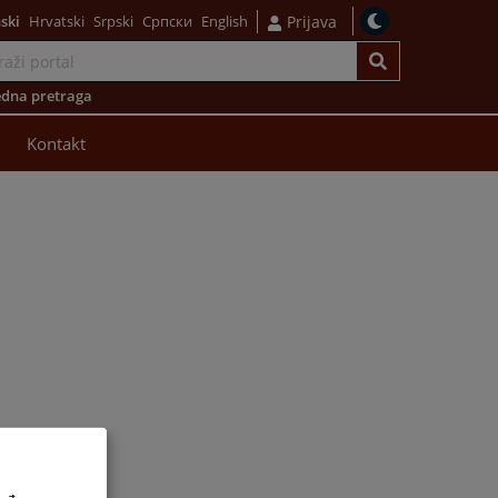
ski
Hrvatski
Srpski
Српски
English
Prijava
dna pretraga
Kontakt