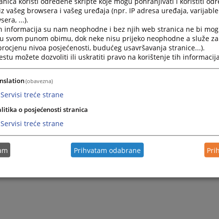
nica koristi određene skripte koje mogu pohranjivati i koristiti od
iz vašeg browsera i vašeg uređaja (npr. IP adresa uređaja, varijable 
era, ...).
h informacija su nam neophodne i bez njih web stranica ne bi mog
i u svom punom obimu, dok neke nisu prijeko neophodne a služe z
 procjenu nivoa posjećenosti, budućeg usavršavanja stranice...).
tu možete dozvoliti ili uskratiti pravo na korištenje tih informacija
nslation
(obavezna)
Servisi treće strane
Trenutno nema v
litika o posjećenosti stranica
Servisi treće strane
tam
Prihvatam odabrane
Pri