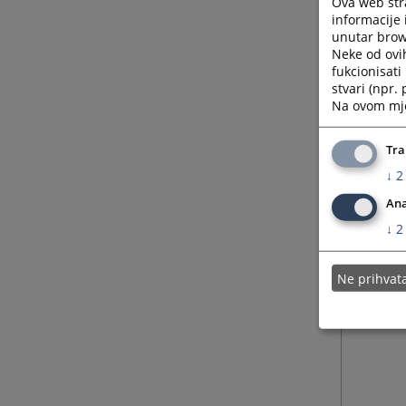
Ova web stra
informacije 
unutar brows
Neke od ovi
fukcionisat
stvari (npr.
Na ovom mjes
Tra
↓
2
Ana
↓
2
Ne prihva