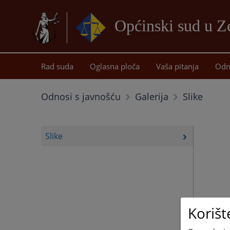
Općinski sud u Z
Rad suda
Oglasna ploča
Vaša pitanja
Odn
Slike
Odnosi s javnošću
Galerija
Slike
Korišt