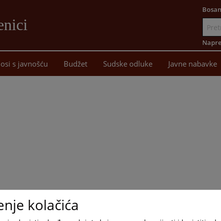
Bosan
enici
Idi
na
Napre
sadržaj
osi s javnošću
Budžet
Sudske odluke
Javne nabavke
enje kolačića