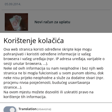
05.09.2014.
calendar
calendar
and
and
select
select
a
a
Novi račun za uplatu
date.
date.
Press
Press
Novi račun za uplatu novčanih kazni, troškova krivičnog
the
the
Korištenje kolačića
postupka, paušala i oduzete imovinske koristi
question
question
24.02.2014.
mark
mark
Ova web stranica koristi određene skripte koje mogu
pohranjivati i koristiti određene informacije iz vašeg
key
key
browsera i vašeg uređaja (npr. IP adresa uređaja, varijable o
to
to
Troškovi izlaska na teren sudskih
sesiji unutar browsera, ...).
get
get
Neke od ovih informacija su nam neophodne i bez njih web
izvršitelja
the
the
stranica ne bi mogla fukcionisati u svom punom obimu, dok
keyboard
keyboard
neke nisu prijeko neophodne a služe za dodatne stvari (npr.
Zavisno od udaljenosti mjesta stanovanja izvršenika od
shortcuts
shortcuts
procjenu nivoa posjećenosti, budućeg usavršavanja
zgrade suda troškovi izlaska na teren sudskih izvršitelja
for
for
stranice...).
iznose od 5,00 KM do 20,00 KM
Na ovom mjestu možete dozvoliti ili uskratiti pravo na
changing
changing
korištenje tih informacija.
29.02.2012.
dates.
dates.
Translation
(obavezna)
Osnivanje firme