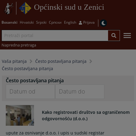
Općinski sud u Zenici
Bosanski
Hrvatski
Srpski
Српски
English
Prijava
Napredna pretraga
Vaša pitanja
Često postavljana pitanja
Često postavljana pitanja
Često postavljana pitanja
Navigate
Navigate
forward
forward
Kako registrovati društvo sa ograničenom
to
to
odgovornošću (d.o.o.)
interact
interact
with
with
upute za osnivanje d.o.o. i upis u sudski registar
the
the