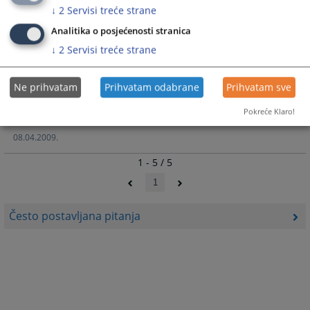
↓
2
Servisi treće strane
Postupak osnivanja firme
Analitika o posjećenosti stranica
↓
2
Servisi treće strane
Pripravnici i volonteri
Ne prihvatam
Prihvatam odabrane
Prihvatam sve
Pokreće Klaro!
diplomirani pravnici pripravnici-volonteri
08.04.2009.
1 - 5 / 5
1
Često postavljana pitanja