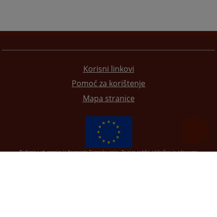
Korisni linkovi
Pomoć za korištenje
Mapa stranice
Redizajn web stranice je finansirala Evropska unija. Za njen sadržaj isključivo je odgovorno
Visoko sudsko i tužilačko vijeće BiH i ona ne odražava nužno stavove Evropske unije.
© 2021
Visoko sudsko i tužilačko vijeće