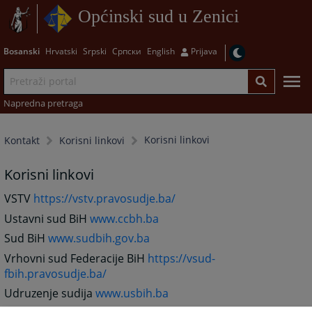
Općinski sud u Zenici
Bosanski
Hrvatski
Srpski
Српски
English
Prijava
Napredna pretraga
Korisni linkovi
Kontakt
Korisni linkovi
Korisni linkovi
VSTV
https://vstv.pravosudje.ba/
Ustavni sud BiH
www.ccbh.ba
Sud BiH
www.sudbih.gov.ba
Vrhovni sud Federacije BiH
https://vsud-
fbih.pravosudje.ba/
Udruzenje sudija
www.usbih.ba