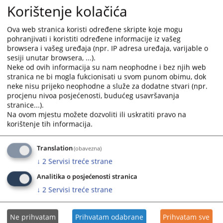
Udruzenje medijatora u BiH
https://www.umbih.ba/
Korištenje kolačića
Advokatska komora FBiH
www.advokomfbih.ba
Centar za edukaciju sudija i tuzilaca
Ova web stranica koristi određene skripte koje mogu
pohranjivati i koristiti određene informacije iz vašeg
www.fbih.cest.gov.ba
browsera i vašeg uređaja (npr. IP adresa uređaja, varijable o
Pravni fakultet u Sarajevu
www.pfsa.unsa.ba
sesiji unutar browsera, ...).
Neke od ovih informacija su nam neophodne i bez njih web
Pravni fakultet u Zenici
www.prf.unze.ba
stranica ne bi mogla fukcionisati u svom punom obimu, dok
Notarska komora
https://www.notaribih.ba/
neke nisu prijeko neophodne a služe za dodatne stvari (npr.
procjenu nivoa posjećenosti, budućeg usavršavanja
Mup Zenicko - Dobojskog kantona
stranice...).
www.mupzdk.gov.ba
Na ovom mjestu možete dozvoliti ili uskratiti pravo na
korištenje tih informacija.
3775
PREGLEDA
Translation
(obavezna)
↓
2
Servisi treće strane
Analitika o posjećenosti stranica
↓
2
Servisi treće strane
Ne prihvatam
Prihvatam odabrane
Prihvatam sve