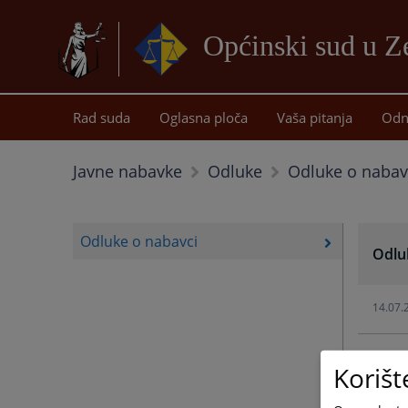
Općinski sud u Z
Rad suda
Oglasna ploča
Vaša pitanja
Odn
Odluke o nabav
Javne nabavke
Odluke
Odluke o nabavci
Odlu
14.07.
03.07.
Korišt
12.06.