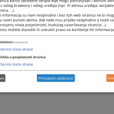
nica koristi određene skripte koje mogu pohranjivati i koristiti od
iz vašeg browsera i vašeg uređaja (npr. IP adresa uređaja, varijable 
era, ...).
2026.
Odluka o prihvatanju ponude - Nabavka telefonskih uslu
h informacija su nam neophodne i bez njih web stranica ne bi mog
i u svom punom obimu, dok neke nisu prijeko neophodne a služe z
 procjenu nivoa posjećenosti, budućeg usavršavanja stranice...).
2026.
Odluka o pokretanju postupka javne nabavke - Električna
tu možete dozvoliti ili uskratiti pravo na korištenje tih informacija
2026.
Odluka o izboru najpovoljnijeg ponuđača- Štampani mater
nslation
(obavezna)
Servisi treće strane
litika o posjećenosti stranica
Servisi treće strane
tam
Prihvatam odabrane
Pri