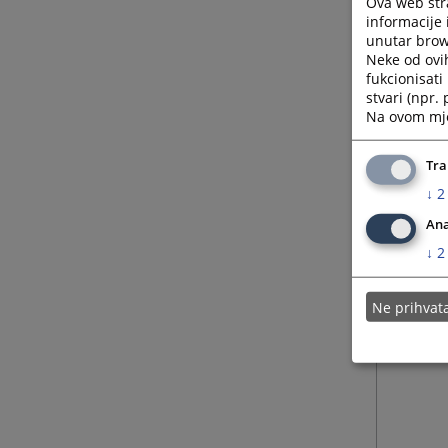
Ova web stra
informacije 
unutar brows
22.05.
Neke od ovi
fukcionisat
stvari (npr.
20.05.
Na ovom mjes
14.05.
Tra
↓
2
Ana
↓
2
Ne prihva