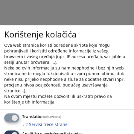
and
and
select
select
a
a
date.
date.
Press
Press
Korištenje kolačića
the
the
question
question
Ova web stranica koristi određene skripte koje mogu
pohranjivati i koristiti određene informacije iz vašeg
mark
mark
browsera i vašeg uređaja (npr. IP adresa uređaja, varijable o
key
key
sesiji unutar browsera, ...).
to
to
Neke od ovih informacija su nam neophodne i bez njih web
get
get
stranica ne bi mogla fukcionisati u svom punom obimu, dok
the
the
neke nisu prijeko neophodne a služe za dodatne stvari (npr.
keyboard
keyboard
procjenu nivoa posjećenosti, budućeg usavršavanja
shortcuts
shortcuts
stranice...).
Na ovom mjestu možete dozvoliti ili uskratiti pravo na
for
for
korištenje tih informacija.
changing
changing
dates.
dates.
Translation
(obavezna)
↓
2
Servisi treće strane
Analitika o posjećenosti stranica