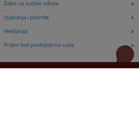
Žalbe na sudske odluke
Uvjerenja i potvrde
Medijacija
Prijem kod predsjednice suda
Korisni linkovi
Pomoć za korištenje
Mapa stranice