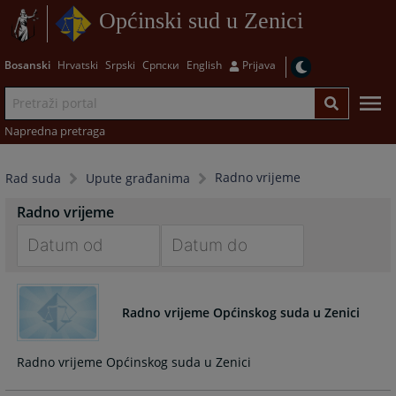
Općinski sud u Zenici
Bosanski
Hrvatski
Srpski
Српски
English
Prijava
Napredna pretraga
Radno vrijeme
Rad suda
Upute građanima
Radno vrijeme
Navigate
Navigate
forward
forward
Radno vrijeme Općinskog suda u Zenici
to
to
interact
interact
with
with
Radno vrijeme Općinskog suda u Zenici
the
the
calendar
calendar