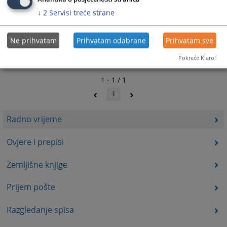
↓
2
Servisi treće strane
Ne prihvatam
Prihvatam odabrane
Prihvatam sve
Pokreće Klaro!
1 - 1 / 1
1
Radno vrijeme
Ovjere i prepisi
Zemljišne knjige
Prijem pošte
Razgledanje spisa