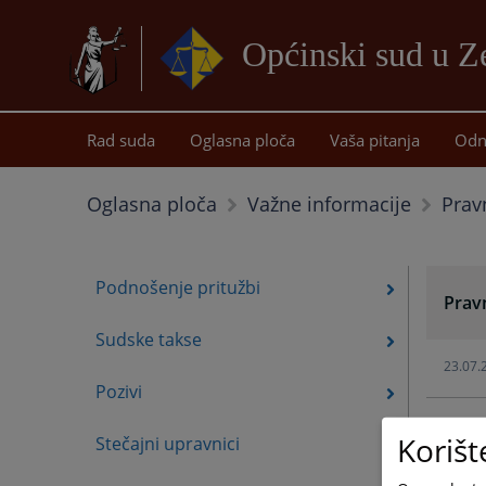
Općinski sud u Z
Rad suda
Oglasna ploča
Vaša pitanja
Odn
Prav
Oglasna ploča
Važne informacije
Podnošenje pritužbi
Prav
Sudske takse
23.07.
Pozivi
Korišt
Stečajni upravnici