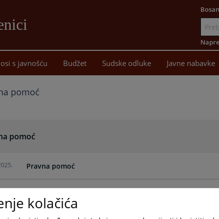
Bosan
enici
Idi
na
Napre
sadržaj
osi s javnošću
Budžet
Sudske odluke
Javne nabavke
na pomoć
na pomoć
2025.
Pravna pomoć
enje kolačića