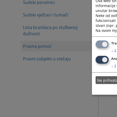
Ova web stra
Sudski porotnici
informacije 
unutar brows
Sudski vještaci i tumači
Neke od ovi
fukcionisat
stvari (npr.
Lista branilaca po službenoj
Na ovom mjes
dužnosti
Tra
Pravna pomoć
↓
2
Pravni subjekti u stečaju
Ana
↓
2
Ne prihva