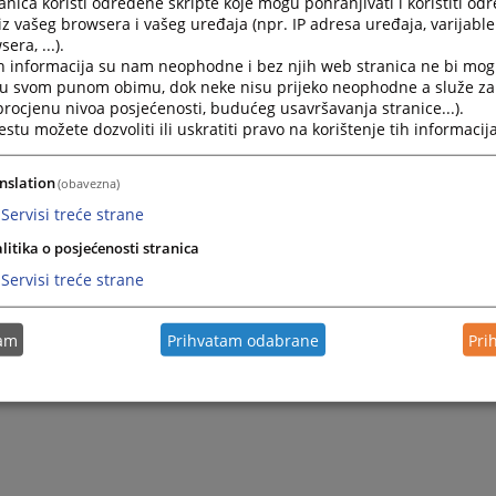
nica koristi određene skripte koje mogu pohranjivati i koristiti od
iz vašeg browsera i vašeg uređaja (npr. IP adresa uređaja, varijable 
era, ...).
h informacija su nam neophodne i bez njih web stranica ne bi mog
i u svom punom obimu, dok neke nisu prijeko neophodne a služe z
 procjenu nivoa posjećenosti, budućeg usavršavanja stranice...).
tu možete dozvoliti ili uskratiti pravo na korištenje tih informacija
nslation
(obavezna)
Servisi treće strane
litika o posjećenosti stranica
Servisi treće strane
tam
Prihvatam odabrane
Pri