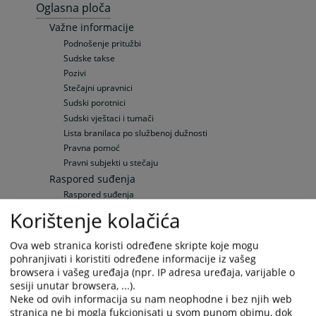
Oglasna ploča
Važne informacije
Podnošenje pritužbi
Sudske takse
Pozivi
Stečajni upravnici
Sudski porotnici
Sudski vještaci i tumači
Lista branilaca po službenoj dužnosti
Pravna pomoć
Pravni subjekti u stečaju
Raspored suđenja
Raspored suđenja
Elektronska oglasna ploča
Korištenje kolačića
Upražnjene pozicije
Opće informacije
Ova web stranica koristi određene skripte koje mogu
Objavljene pozicije
pohranjivati i koristiti određene informacije iz vašeg
browsera i vašeg uređaja (npr. IP adresa uređaja, varijable o
Sudska prodaja
sesiji unutar browsera, ...).
Sudske prodaje
Neke od ovih informacija su nam neophodne i bez njih web
Informacije o postupku prodaje
stranica ne bi mogla fukcionisati u svom punom obimu, dok