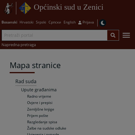
Općinski sud u Zenici
Bosanski
Hrvatski
Srpski
Српски
English
Prijava
Napredna pretraga
Mapa stranice
Rad suda
Upute građanima
Radno vrijeme
Ovjere i prepisi
Zemljišne knjige
Prijem pošte
Razgledanje spisa
Žalbe na sudske odluke
Uvjerenja i potvrde