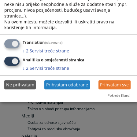
Stečajni postupci
neke nisu prijeko neophodne a služe za dodatne stvari (npr.
Pravni subjekti
procjenu nivoa posjećenosti, budućeg usavršavanja
Zaštita ličnih podataka
stranice...).
Na ovom mjestu možete dozvoliti ili uskratiti pravo na
Službenik za zaštitu ličnih podataka
korištenje tih informacija.
Vaša pitanja
Često postavljana pitanja
Translation
(obavezna)
Često postavljana pitanja
↓
2
Servisi treće strane
Specifična pitanja
Zemljišno-knjižni izvadak
Analitika o posjećenosti stranica
Odnosi s javnošću
↓
2
Servisi treće strane
Vijesti
Aktuelnosti
Ne prihvatam
Prihvatam odabrane
Prihvatam sve
Saopćenja za javnost
Publikacije
Pokreće Klaro!
Promotivni materijali
Zakon o slobodi pristupa informacijama
Mediji
Osoba za odnose s javnošću
Zahtjevi za medijska obraćanja
Galerija