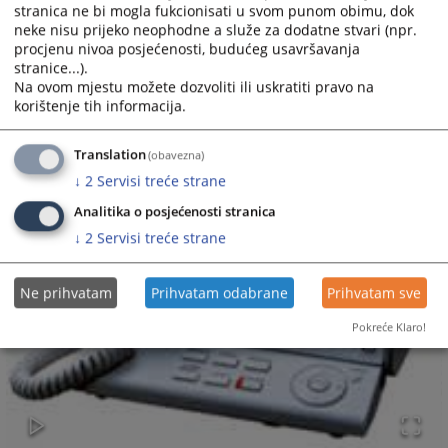
stranica ne bi mogla fukcionisati u svom punom obimu, dok
neke nisu prijeko neophodne a služe za dodatne stvari (npr.
procjenu nivoa posjećenosti, budućeg usavršavanja
stranice...).
Na ovom mjestu možete dozvoliti ili uskratiti pravo na
korištenje tih informacija.
Translation
(obavezna)
↓
2
Servisi treće strane
Analitika o posjećenosti stranica
↓
2
Servisi treće strane
Ne prihvatam
Prihvatam odabrane
Prihvatam sve
Pokreće Klaro!