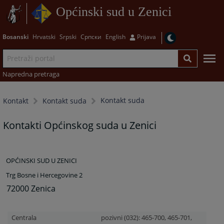
Općinski sud u Zenici
Bosanski
Hrvatski
Srpski
Српски
English
Prijava
Napredna pretraga
Kontakt suda
Kontakt
Kontakt suda
Kontakti Općinskog suda u Zenici
OPĆINSKI SUD U ZENICI
Trg Bosne i Hercegovine 2
72000 Zenica
Centrala
pozivni (032): 465-700, 465-701,