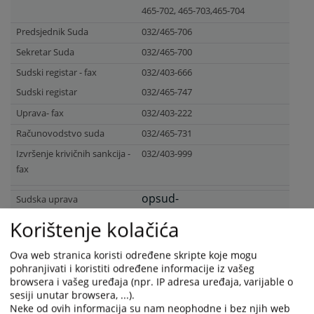
465-702,
465-703,465-704
Predsjednik Suda
032/465-706
Sekretar Suda
032/465-700
Sudski registar - fax
032/403-666
Sudski registar
032/465-747
Uprava- fax
032/403-222
Računovodstvo suda
032/465-731
Izvršenje krivičnih sankcija -
032/403-999
fax
opsud-
Sudska uprava
zenica@pravosudje.ba
Korištenje kolačića
Sudski registar
lejla.telalovic@pravosudje.ba
Ova web stranica koristi određene skripte koje mogu
23854
PREGLEDA
pohranjivati i koristiti određene informacije iz vašeg
browsera i vašeg uređaja (npr. IP adresa uređaja, varijable o
sesiji unutar browsera, ...).
Neke od ovih informacija su nam neophodne i bez njih web