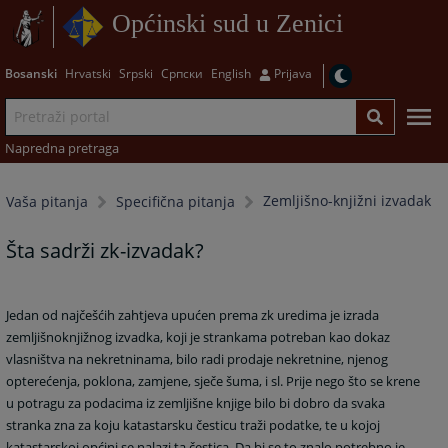
Općinski sud u Zenici
Bosanski
Hrvatski
Srpski
Српски
English
Prijava
Napredna pretraga
Zemljišno-knjižni izvadak
Vaša pitanja
Specifična pitanja
Šta sadrži zk-izvadak?
Jedan od najčešćih zahtjeva upućen prema zk uredima je izrada
zemljišnoknjižnog izvadka, koji je strankama potreban kao dokaz
vlasništva na nekretninama, bilo radi prodaje nekretnine, njenog
opterećenja, poklona, zamjene, sječe šuma, i sl. Prije nego što se krene
u potragu za podacima iz zemljišne knjige bilo bi dobro da svaka
stranka zna za koju katastarsku česticu traži podatke, te u kojoj
katastarskoj općini se nalazi ta čestica. Da bi se to znalo potrebno je