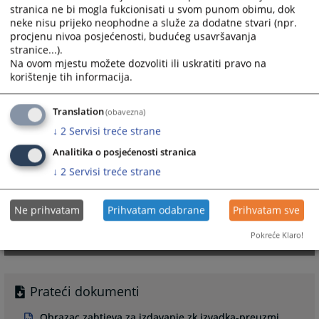
stranica ne bi mogla fukcionisati u svom punom obimu, dok
neke nisu prijeko neophodne a služe za dodatne stvari (npr.
procjenu nivoa posjećenosti, budućeg usavršavanja
stranice...).
Na ovom mjestu možete dozvoliti ili uskratiti pravo na
korištenje tih informacija.
Translation
(obavezna)
↓
2
Servisi treće strane
Analitika o posjećenosti stranica
↓
2
Servisi treće strane
Ne prihvatam
Prihvatam odabrane
Prihvatam sve
Pokreće Klaro!
Prateći dokumenti
Obrazac zahtjeva za izdavanje zk izvadka-preuzmi