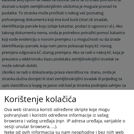
doznati u kojim zemljišnoknjižnim ulošcima je moguće pronaći te
podatke. To stranka može pročitati s nekog već poznatog
pohranjenog dokumenta koji ima kod kuće (stari zk izvadak,
identifikacija parcele koju izdaje katastar, podaci iz ugovora i sl.). Ako
takvog dokumenta nema, onda je potrebno potražiti pomoć katastra
koji vode evidenciju o novom premjeru i u mogućnosti su da izrade
identifikaciju parcele, koja nam jasno pokazuje kojoj kč. novog
premjera odgovara kč. starog premjera. Ako se radi o nekoj kč. koja je
preuzeta u elektronsku bazu podataka zemljišnoknjižni izvadak se
može odmah dobiti.
Ukoliko se radi o dokazivanju prava vlasništva na stanu, onda je
stranka dužna donijeti ili stari zemljišnoknjižni izvadak ili prijedlog za
upis vlasništva iz kojeg se jasno vidi kad je stranka podnijela zahtjev za
upis vlasništva.
Korištenje kolačića
Ova web stranica koristi određene skripte koje mogu
pohranjivati i koristiti određene informacije iz vašeg
9561
PREGLEDA
browsera i vašeg uređaja (npr. IP adresa uređaja, varijable o
sesiji unutar browsera, ...).
Neke od ovih informacija su nam neophodne i bez njih web