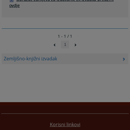
ovdje
1 - 1 / 1
1
Zemljišno-knjižni izvadak
Korisni linkovi