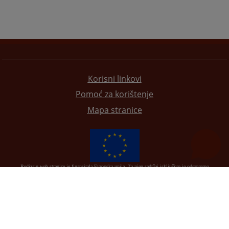
Korisni linkovi
Pomoć za korištenje
Mapa stranice
Redizajn web stranice je finansirala Evropska unija. Za njen sadržaj isključivo je odgovorno
Visoko sudsko i tužilačko vijeće BiH i ona ne odražava nužno stavove Evropske unije.
© 2021
Visoko sudsko i tužilačko vijeće