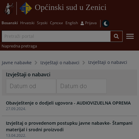
Općinski sud u Zenici
Bosanski
Hrvatski
Srpski
Српски
English
Prijava
Napredna pretraga
Izvještaji o nabavci
Javne nabavke
Izvještaji o nabavci
Izvještaji o nabavci
Navigate
Navigate
Obavještenje o dodjeli ugovora - AUDIOVIZUELNA OPREMA
forward
forward
27.09.2024.
to
to
interact
interact
Izvještaj o provedenom postupku javne nabavke- Štampani
with
with
materijal i srodni proizvodi
the
the
13.04.2022.
calendar
calendar