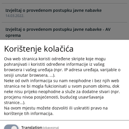
and
and
Izvještaj o provedenom postupku javne nabavke
select
select
14.03.2022.
a
a
date.
date.
Izvještaj o provedenom postupku javne nabavke - AV
Press
Press
oprema
the
the
14.12.2021.
question
question
Korištenje kolačića
mark
mark
Izvještaj o provedenom postupku javne nabavke -
key
key
Ova web stranica koristi određene skripte koje mogu
Kancelarijski materijal
to
to
pohranjivati i koristiti određene informacije iz vašeg
03.12.2021.
get
get
browsera i vašeg uređaja (npr. IP adresa uređaja, varijable o
the
the
sesiji unutar browsera, ...).
Izvještaj o provedenom postupku javne nabavke - sanacija
keyboard
keyboard
Neke od ovih informacija su nam neophodne i bez njih web
fasade zgrade
stranica ne bi mogla fukcionisati u svom punom obimu, dok
shortcuts
shortcuts
24.11.2021.
neke nisu prijeko neophodne a služe za dodatne stvari (npr.
for
for
procjenu nivoa posjećenosti, budućeg usavršavanja
changing
changing
stranice...).
Izvještaj o provedenom postupku javne nabavke -
dates.
dates.
Na ovom mjestu možete dozvoliti ili uskratiti pravo na
osiguranje vozila
korištenje tih informacija.
17.11.2021.
Translation
(obavezna)
Izvještaj o provedenom postupku javne nabavke -