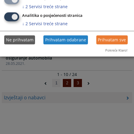
elektroinstalacije
↓
2
Servisi treće strane
10.11.2021.
Analitika o posjećenosti stranica
↓
2
Servisi treće strane
Izvještaj o provedenom postupku javne nabavke - Servis
AV opreme
19.10.2021.
Ne prihvatam
Prihvatam odabrane
Prihvatam sve
Pokreće Klaro!
Izvještaj o provedenom postupku javne nabavke -
osiguranje automobila
28.05.2021.
1 - 10 / 24
1
2
3
Izvještaji o nabavci