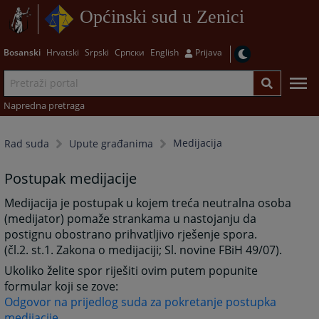
Općinski sud u Zenici
Bosanski
Hrvatski
Srpski
Српски
English
Prijava
Napredna pretraga
Medijacija
Rad suda
Upute građanima
Postupak medijacije
Medijacija je postupak u kojem treća neutralna osoba
(medijator) pomaže strankama u nastojanju da
postignu obostrano prihvatljivo rješenje spora.
(čl.2. st.1. Zakona o medijaciji; Sl. novine FBiH 49/07).
Ukoliko želite spor riješiti ovim putem popunite
formular koji se zove:
Odgovor na prijedlog suda za pokretanje postupka
medijacije
.