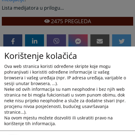
Lista medijatora u prilogu...
2475
PREGLEDA
Korištenje kolačića
Prateći dokumenti
Ova web stranica koristi određene skripte koje mogu
Obrazac za pokretanje postupka medijacije
pohranjivati i koristiti određene informacije iz vašeg
browsera i vašeg uređaja (npr. IP adresa uređaja, varijable o
Lista medijatora
sesiji unutar browsera, ...).
Neke od ovih informacija su nam neophodne i bez njih web
stranica ne bi mogla fukcionisati u svom punom obimu, dok
neke nisu prijeko neophodne a služe za dodatne stvari (npr.
procjenu nivoa posjećenosti, budućeg usavršavanja
stranice...).
Na ovom mjestu možete dozvoliti ili uskratiti pravo na
korištenje tih informacija.