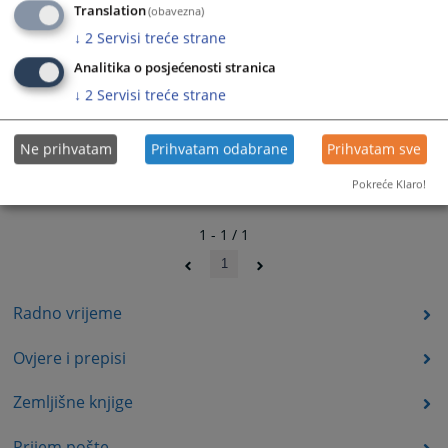
Translation
(obavezna)
↓
2
Servisi treće strane
Analitika o posjećenosti stranica
↓
2
Servisi treće strane
Ne prihvatam
Prihvatam odabrane
Prihvatam sve
Pokreće Klaro!
1 - 1 / 1
1
Radno vrijeme
Ovjere i prepisi
Zemljišne knjige
Prijem pošte