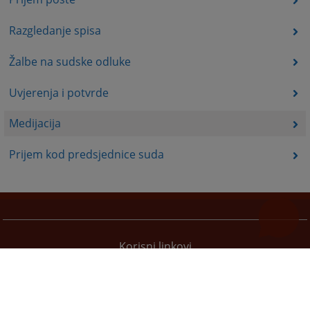
Razgledanje spisa
Žalbe na sudske odluke
Uvjerenja i potvrde
Medijacija
Prijem kod predsjednice suda
Korisni linkovi
Pomoć za korištenje
Mapa stranice