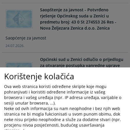
and
and
Saopštenje za javnost - Potvrđeno
select
select
rješenje Općinskog suda u Zenici u
a
a
predmetu broj: 43 0 St 274553 26 Res -
date.
date.
Nova Željezara Zenica d.o.o. Zenica
Press
Press
the
the
Saopćenje za javnost
question
question
24.07.2026.
mark
mark
key
key
Općinski sud u Zenici odlučio o prijedlogu
to
to
za otvaranje postupka vanredne uprave
get
get
nad pravnim licem privredno društvo
Korištenje kolačića
the
the
Nova Željezara Zenica d.o.o. Zenica u
keyboard
keyboard
predmetu broj: 43 0 St 274553 26 Res
Ova web stranica koristi određene skripte koje mogu
shortcuts
shortcuts
pohranjivati i koristiti određene informacije iz vašeg
Rješenje
for
for
browsera i vašeg uređaja (npr. IP adresa uređaja, varijable o
changing
changing
15.07.2026.
sesiji unutar browsera, ...).
dates.
dates.
Neke od ovih informacija su nam neophodne i bez njih web
stranica ne bi mogla fukcionisati u svom punom obimu, dok
Općinski sud u Zenici donio rješenje o
neke nisu prijeko neophodne a služe za dodatne stvari (npr.
izmjeni rješenja o privremenoj mjeri u
procjenu nivoa posjećenosti, budućeg usavršavanja
predmetu: 43 0 St 274553 26 Res