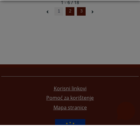
1 - 6 / 18
1
2
3
Korisni linkovi
Pomoć za korištenje
Mapa stranice