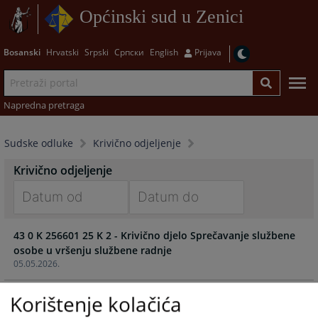
Općinski sud u Zenici
Bosanski
Hrvatski
Srpski
Српски
English
Prijava
Napredna pretraga
Sudske odluke
Krivično odjeljenje
Krivično odjeljenje
Navigate
Navigate
43 0 K 256601 25 K 2 - Krivično djelo Sprečavanje službene
forward
forward
osobe u vršenju službene radnje
to
to
05.05.2026.
interact
interact
with
with
43 0 K 258975 25 K -Teška krivična djela protiv opće
Korištenje kolačića
the
the
sigurnosti ljudi i imovine
calendar
calendar