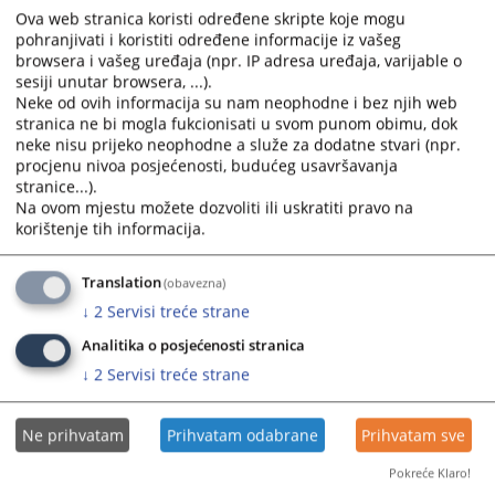
22.04.2026.
and
and
Ova web stranica koristi određene skripte koje mogu
pohranjivati i koristiti određene informacije iz vašeg
select
select
browsera i vašeg uređaja (npr. IP adresa uređaja, varijable o
43 0 K 256840 25 K - Krivično djelo Teška krađa
a
a
sesiji unutar browsera, ...).
16.04.2026.
date.
date.
Neke od ovih informacija su nam neophodne i bez njih web
Press
Press
stranica ne bi mogla fukcionisati u svom punom obimu, dok
43 0 K 269918 26 K - Neovlaštena proizvodnja i stavljanje u
the
the
neke nisu prijeko neophodne a služe za dodatne stvari (npr.
promet opojnih droga
question
question
procjenu nivoa posjećenosti, budućeg usavršavanja
09.04.2026.
stranice...).
mark
mark
Na ovom mjestu možete dozvoliti ili uskratiti pravo na
key
key
korištenje tih informacija.
43 0 K 264801 25 K - Produženo krivično djelo Teške krađe
to
to
u sticaju sa u sticaju sa krivičnim djelom Nedozvoljeno
get
get
držanje oružja ili eksplozivnih materija
Translation
(obavezna)
the
the
02.04.2026.
keyboard
keyboard
↓
2
Servisi treće strane
shortcuts
shortcuts
Analitika o posjećenosti stranica
43 0 K 265457 25 K - Produženo krivično djelo neovlaštena
for
for
proizvodnja i stavljanje u promet opojnih droga
↓
2
Servisi treće strane
changing
changing
24.02.2026.
dates.
dates.
Ne prihvatam
Prihvatam odabrane
Prihvatam sve
Pokreće Klaro!