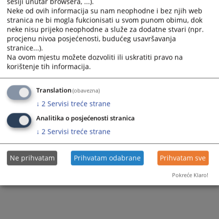
Sudski porotnici
sesiji unutar browsera, ...).
Neke od ovih informacija su nam neophodne i bez njih web
Službenik za zaštitu ličnih podataka
Sudski vještaci i tumači
stranica ne bi mogla fukcionisati u svom punom obimu, dok
neke nisu prijeko neophodne a služe za dodatne stvari (npr.
procjenu nivoa posjećenosti, budućeg usavršavanja
Lista branilaca po službenoj dužnosti
stranice...).
Na ovom mjestu možete dozvoliti ili uskratiti pravo na
Pravna pomoć
korištenje tih informacija.
Pravni subjekti u stečaju
Translation
(obavezna)
↓
2
Servisi treće strane
Analitika o posjećenosti stranica
↓
2
Servisi treće strane
Ne prihvatam
Prihvatam odabrane
Prihvatam sve
Pokreće Klaro!