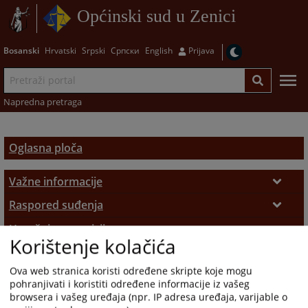
Općinski sud u Zenici
Bosanski
Hrvatski
Srpski
Српски
English
Prijava
Napredna pretraga
Oglasna ploča
Važne informacije
Podnošenje pritužbi
Raspored suđenja
Raspored suđenja
Upražnjene pozicije
Sudske takse
Korištenje kolačića
Opće informacije
Sudska prodaja
Pozivi
Ova web stranica koristi određene skripte koje mogu
Sudske prodaje
Stečajni postupci
Objavljene pozicije
Stečajni upravnici
pohranjivati i koristiti određene informacije iz vašeg
browsera i vašeg uređaja (npr. IP adresa uređaja, varijable o
Pravni subjekti
Zaštita ličnih podataka
Informacije o postupku prodaje