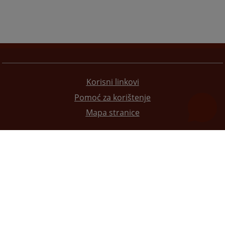
Korisni linkovi
Pomoć za korištenje
Mapa stranice
Redizajn web stranice je finansirala Evropska unija. Za njen sadržaj isključivo je odgovorno
Visoko sudsko i tužilačko vijeće BiH i ona ne odražava nužno stavove Evropske unije.