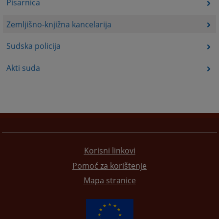
Pisarnica
Zemljišno-knjižna kancelarija
Sudska policija
Akti suda
Korisni linkovi
Pomoć za korištenje
Mapa stranice