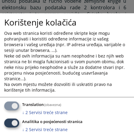
unosu podataka iz ručno vođene zemljišne knjige u
elektonsku bazu podataka rade 2 kontrolora i 6
asistenata i to prema projektu Svjetke banke i
Korištenje kolačića
Ministarstva pravde Federacije Bosne i Hercegovine.
Po
unosu svih podataka u elektronsku bazu podataka
Ova web stranica koristi određene skripte koje mogu
ručno vođene zemljišne knjige biće arhivirane.
pohranjivati i koristiti određene informacije iz vašeg
U aprilu 2007. godine uz saradnju sa Ministarstvom za
browsera i vašeg uređaja (npr. IP adresa uređaja, varijable o
obrazovanje, nauku i sport, a putem Muzeja grada
sesiji unutar browsera, ...).
zenica je započeo proces sistematskog sređivanja
Neke od ovih informacija su nam neophodne i bez njih web
sudske arhive za period od 1891-1945 godine. Taj
stranica ne bi mogla fukcionisati u svom punom obimu, dok
neke nisu prijeko neophodne a služe za dodatne stvari (npr.
obiman proces koji je povjeren zemljišnoknjižnim
procjenu nivoa posjećenosti, budućeg usavršavanja
referentima završen je 05.05.2007. godine. Tom
stranice...).
prilikom je ustanovljeno da dio arhivske građe
Na ovom mjestu možete dozvoliti ili uskratiti pravo na
predstavlja muzejsku arhivsku građu u vidu određenih
korištenje tih informacija.
Zbornika zakona period 1885-1914, Komentar
Otomanskog gruntovnog zakona od 7. Ramazana 1274.
Translation
(obavezna)
godine po Hidžri tj.1896 po Gregorijanskom kalendaru
↓
2
Servisi treće strane
kojeg je napisao Turk zade Hadži Mehmed Zaijauddin u
Istambulu, te rsznih dopisa na njemačkom i
Analitika o posjećenosti stranica
mađarskom jeziku, dokumenata na arapskom jeziku
↓
2
Servisi treće strane