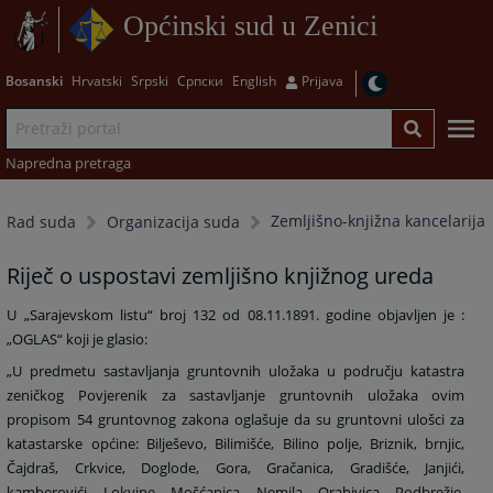
Općinski sud u Zenici
Bosanski
Hrvatski
Srpski
Српски
English
Prijava
Napredna pretraga
Zemljišno-knjižna kancelarija
Rad suda
Organizacija suda
Riječ o uspostavi zemljišno knjižnog ureda
U „Sarajevskom listu“ broj 132 od 08.11.1891. godine objavljen je :
„OGLAS“ koji je glasio:
„U predmetu sastavljanja gruntovnih uložaka u području katastra
zeničkog Povjerenik za sastavljanje gruntovnih uložaka ovim
propisom 54 gruntovnog zakona oglašuje da su gruntovni ulošci za
katastarske općine: Bilješevo, Bilimišće, Bilino polje, Briznik, brnjic,
Čajdraš, Crkvice, Doglode, Gora, Gračanica, Gradišće, Janjići,
kamberovići, Lokvine, Mošćanica, Nemila, Orahivica, Podbrežje,