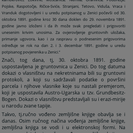
Pojske, Raspotočje, Ričice-Sviće, Stranjani, Tetovo, Viduša, Vraca i
Vranduk dogotovljeni i u uredu potpisanog u Zenici počevši od 30.
oktobra 1891. godine kroz 30 dana doklen do 29. novembra 1891.
godine javno izloženi i da ih može svak pregledati i prigovoriti
unesenim krivim unosima. Za ovjerovljenje gruntovnih uložaka,
primanje ugovora, kao i za raspravu o podnesenim prigovorima
određuje se rok na dan 2. i 3. decembar 1891. godine u uredu
potpisanog povjerenika u Zenici.“
Znači, tog dana, tj, 30. oktobra 1891. godine
uspostavljena je gruntovnica u Zenici. Do tog datuma
dokazi o vlasništvu na nekretninama bili su gruntovni
protokoli, a koji su sadržavali podatke o površini
parcela i njihove vlasnike koje su nastali premjerom,
koji je uspostavila Austro-Ugarska u tzv. Grundbesitz-
Bogen. Dokazi o vlasništvu predstavljali su i erazi-mirije
u narodu zvane tapije.
Takvo, tj.ručno vođeno zemljišne knjige obavlja se i
danas. Osim ručnog načina vođenja zemljišne knjige,
zemljišna knjiga se vodi i u elektronskoj formi. Na