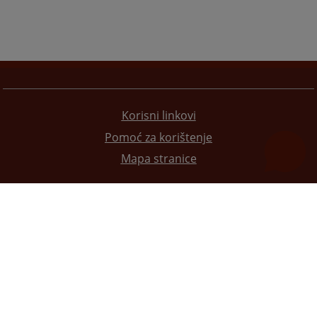
Korisni linkovi
Pomoć za korištenje
Mapa stranice
Redizajn web stranice je finansirala Evropska unija. Za njen sadržaj isključivo je odgovorno
Visoko sudsko i tužilačko vijeće BiH i ona ne odražava nužno stavove Evropske unije.