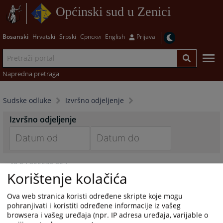
Općinski sud u Zenici
Bosanski
Hrvatski
Srpski
Српски
English
Prijava
Napredna pretraga
Sudske odluke
Izvršno odjeljenje
Izvršno odjeljenje
Navigate
Navigate
43 0 I 265572 25 I
forward
forward
Korištenje kolačića
13.07.2026.
to
to
interact
interact
Ova web stranica koristi određene skripte koje mogu
43 0 V 214478 23 I
with
with
pohranjivati i koristiti određene informacije iz vašeg
11.11.2025.
the
the
browsera i vašeg uređaja (npr. IP adresa uređaja, varijable o
calendar
calendar