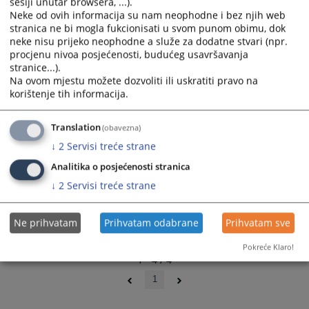
sesiji unutar browsera, ...).
43 0 I 104818 25 I 2
and
and
Neke od ovih informacija su nam neophodne i bez njih web
11.11.2025.
select
select
stranica ne bi mogla fukcionisati u svom punom obimu, dok
a
a
neke nisu prijeko neophodne a služe za dodatne stvari (npr.
procjenu nivoa posjećenosti, budućeg usavršavanja
43 0 Ip 245715 24 Ip
date.
date.
stranice...).
25.04.2025.
Press
Press
Na ovom mjestu možete dozvoliti ili uskratiti pravo na
the
the
korištenje tih informacija.
question
question
mark
mark
Translation
(obavezna)
key
key
↓
2
Servisi treće strane
to
to
get
get
Analitika o posjećenosti stranica
the
the
↓
2
Servisi treće strane
keyboard
keyboard
shortcuts
shortcuts
Ne prihvatam
Prihvatam odabrane
Prihvatam sve
for
for
changing
changing
Pokreće Klaro!
dates.
dates.
1 - 4 / 4
1