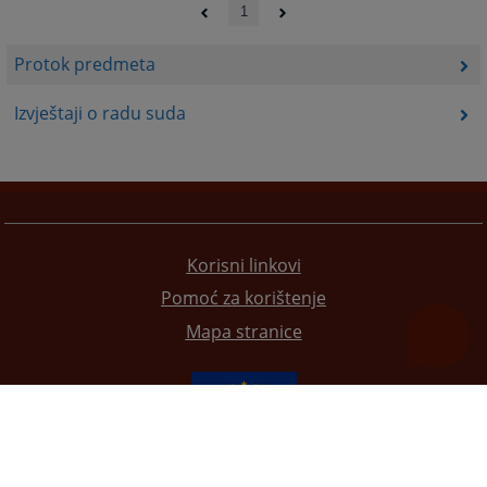
1
Protok predmeta
Izvještaji o radu suda
Korisni linkovi
Pomoć za korištenje
Mapa stranice
Redizajn web stranice je finansirala Evropska unija. Za njen sadržaj isključivo je odgovorno
Visoko sudsko i tužilačko vijeće BiH i ona ne odražava nužno stavove Evropske unije.