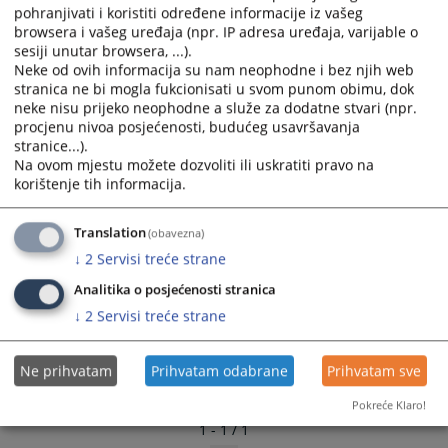
pohranjivati i koristiti određene informacije iz vašeg
and
and
browsera i vašeg uređaja (npr. IP adresa uređaja, varijable o
select
select
sesiji unutar browsera, ...).
a
a
Neke od ovih informacija su nam neophodne i bez njih web
date.
date.
stranica ne bi mogla fukcionisati u svom punom obimu, dok
Press
Press
neke nisu prijeko neophodne a služe za dodatne stvari (npr.
the
the
procjenu nivoa posjećenosti, budućeg usavršavanja
stranice...).
question
question
Na ovom mjestu možete dozvoliti ili uskratiti pravo na
mark
mark
korištenje tih informacija.
key
key
to
to
Translation
(obavezna)
get
get
the
the
↓
2
Servisi treće strane
keyboard
keyboard
Analitika o posjećenosti stranica
shortcuts
shortcuts
↓
2
Servisi treće strane
for
for
changing
changing
dates.
dates.
Ne prihvatam
Prihvatam odabrane
Prihvatam sve
Pokreće Klaro!
1 - 1 / 1