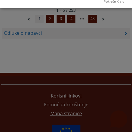
Pokreće Klaro!
1 - 6 / 253
1
2
3
4
43
Odluke o nabavci
Korisni linkovi
Pomoć za korištenje
Mapa stranice