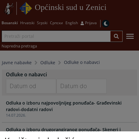
Općinski sud u Zenici
Bosanski
Hrvatski
Srpski
Српски
English
Prijava
Napredna pretraga
Odluke o nabavci
Javne nabavke
Odluke
Odluke o nabavci
Navigate
Navigate
Odluka o izboru najpovoljnijeg ponuđača- Građevinski
forward
forward
radovi-dodatni radovi
to
to
14.07.2026.
interact
interact
with
with
Odluka o izboru drugorangiranog ponuđača- Skeneri i
the
the
printeri
calendar
calendar