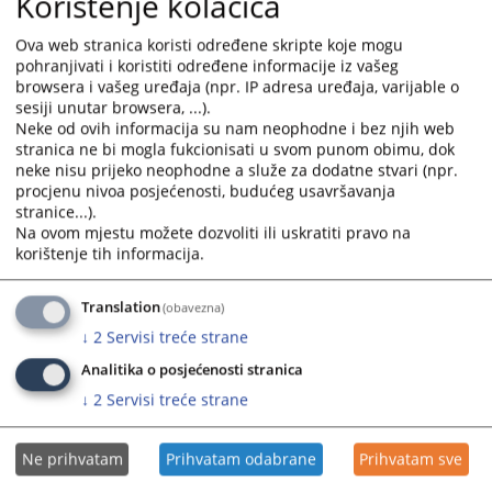
Korištenje kolačića
03.07.2026.
and
and
select
select
Ova web stranica koristi određene skripte koje mogu
Odluka o poništenju postupka javne nabavke-Pregovrački
a
a
pohranjivati i koristiti određene informacije iz vašeg
postupak
browsera i vašeg uređaja (npr. IP adresa uređaja, varijable o
date.
date.
12.06.2026.
sesiji unutar browsera, ...).
Press
Press
Neke od ovih informacija su nam neophodne i bez njih web
the
the
stranica ne bi mogla fukcionisati u svom punom obimu, dok
Odluka o prihvatanju ponude - Nabavka telefonskih usluga
question
question
neke nisu prijeko neophodne a služe za dodatne stvari (npr.
22.05.2026.
mark
mark
procjenu nivoa posjećenosti, budućeg usavršavanja
key
key
stranice...).
Odluka o pokretanju postupka javne nabavke - Električna
Na ovom mjestu možete dozvoliti ili uskratiti pravo na
to
to
energija
korištenje tih informacija.
get
get
20.05.2026.
the
the
keyboard
keyboard
Translation
(obavezna)
Odluka o izboru najpovoljnijeg ponuđača- Štampani
shortcuts
shortcuts
↓
2
Servisi treće strane
materijal
for
for
14.05.2026.
Analitika o posjećenosti stranica
changing
changing
↓
2
Servisi treće strane
dates.
dates.
Ne prihvatam
Prihvatam odabrane
Prihvatam sve