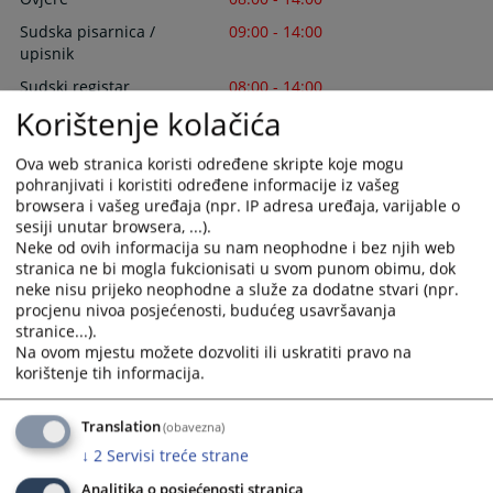
Sudska pisarnica /
09:00 - 14:00
upisnik
Sudski registar
08:00 - 14:00
Korištenje kolačića
Predsjednik suda prima stranke svake druge srijede. Najava se
Ova web stranica koristi određene skripte koje mogu
vrši na propisanom obrascu koji se može preuzeti na šalteru
pohranjivati i koristiti određene informacije iz vašeg
informacija.
browsera i vašeg uređaja (npr. IP adresa uređaja, varijable o
sesiji unutar browsera, ...).
Zemljišnoknjižni ured
Neke od ovih informacija su nam neophodne i bez njih web
stranica ne bi mogla fukcionisati u svom punom obimu, dok
Rad sa strankama
08:00 - 14:00
neke nisu prijeko neophodne a služe za dodatne stvari (npr.
procjenu nivoa posjećenosti, budućeg usavršavanja
stranice...).
Šef zk-ureda stranke prima svake srijede. Najava se vrši na
Na ovom mjestu možete dozvoliti ili uskratiti pravo na
propisanom obrascu koji se može preuzeti na šalteru prijema
korištenje tih informacija.
pošte zk-ureda.
Translation
(obavezna)
↓
2
Servisi treće strane
Analitika o posjećenosti stranica