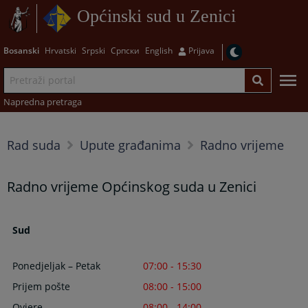
Općinski sud u Zenici
Bosanski
Hrvatski
Srpski
Српски
English
Prijava
Napredna pretraga
Rad suda
Upute građanima
Radno vrijeme
Radno vrijeme Općinskog suda u Zenici
Sud
Ponedjeljak – Petak
07:00 - 15:30
Prijem pošte
08:00 - 15:00
Ovjere
08:00 - 14:00