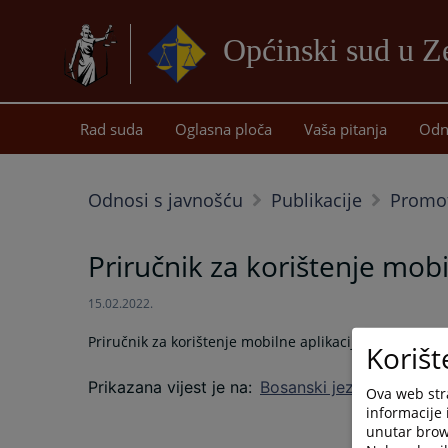
Općinski sud u Z
Rad suda
Oglasna ploča
Vaša pitanja
Odn
Odnosi s javnošću
Publikacije
Promot
Priručnik za korištenje mobi
15.02.2022.
Priručnik za korištenje mobilne aplikacije za sudske i
Korišt
Prikazana vijest je na
:
Bosanski jezik
Ova web stra
informacije 
unutar brows