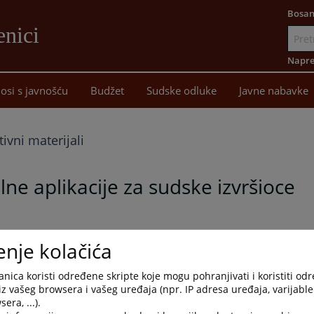
Bosan
enici
Idi
na
Napre
sadržaj
osi s javnošću
Budžet
Sudske odluke
Javne nabavke
ivni materijali
lne aplikacije za sudske izvršioce
zvršioce
enje kolačića
nica koristi određene skripte koje mogu pohranjivati i koristiti od
iz vašeg browsera i vašeg uređaja (npr. IP adresa uređaja, varijable 
era, ...).