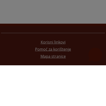
Korisni linkovi
Pomoć za korištenje
Mapa stranice
Redizajn web stranice je finansirala Evropska unija. Za njen sadržaj isključivo je odgovorno
Visoko sudsko i tužilačko vijeće BiH i ona ne odražava nužno stavove Evropske unije.