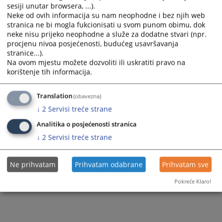
Prateći dokumenti
sesiji unutar browsera, ...).
Neke od ovih informacija su nam neophodne i bez njih web
zahtjev za pristup informacijama
stranica ne bi mogla fukcionisati u svom punom obimu, dok
neke nisu prijeko neophodne a služe za dodatne stvari (npr.
procjenu nivoa posjećenosti, budućeg usavršavanja
stranice...).
2793
PREGLEDA
Na ovom mjestu možete dozvoliti ili uskratiti pravo na
korištenje tih informacija.
Translation
(obavezna)
↓
2
Servisi treće strane
Analitika o posjećenosti stranica
↓
2
Servisi treće strane
Ne prihvatam
Prihvatam odabrane
Prihvatam sve
Pokreće Klaro!