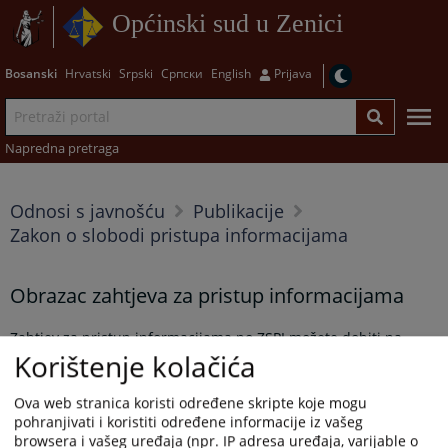
Općinski sud u Zenici
Bosanski
Hrvatski
Srpski
Српски
English
Prijava
Napredna pretraga
Odnosi s javnošću
Publikacije
Zakon o slobodi pristupa informacijama
Obrazac zahtjeva za pristup informacijama
Zahtjev za pristup informacijama po ZSPI možete dobiti na
Korištenje kolačića
šalteru informacija u zgradi Općinskog suda u Zenici ili
preuzeti
ovdje.
Ova web stranica koristi određene skripte koje mogu
Prikazana vijest je na
:
Bosanski jezik
pohranjivati i koristiti određene informacije iz vašeg
browsera i vašeg uređaja (npr. IP adresa uređaja, varijable o