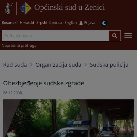
Općinski sud u Zenici
Bosanski
Hrvatski
Srpski
Српски
English
Prijava
Napredna pretraga
Rad suda
Organizacija suda
Sudska policija
Obezbjeđenje sudske zgrade
26.12.2008.