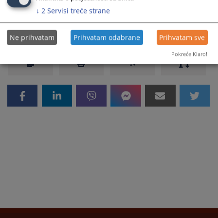
↓
2
Servisi treće strane
Prikazana vijest je na
:
Bosanski jezik
2947
PREGLEDA
Ne prihvatam
Prihvatam odabrane
Prihvatam sve
Pokreće Klaro!