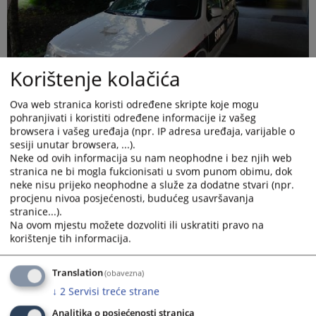
Korištenje kolačića
Ova web stranica koristi određene skripte koje mogu
pohranjivati i koristiti određene informacije iz vašeg
browsera i vašeg uređaja (npr. IP adresa uređaja, varijable o
sesiji unutar browsera, ...).
Neke od ovih informacija su nam neophodne i bez njih web
stranica ne bi mogla fukcionisati u svom punom obimu, dok
neke nisu prijeko neophodne a služe za dodatne stvari (npr.
procjenu nivoa posjećenosti, budućeg usavršavanja
stranice...).
Sudska policija vrši fizičko i tehničko osiguranje zgrade suda.
Na ovom mjestu možete dozvoliti ili uskratiti pravo na
Fizičko osiguranje (unutrašnje i vanjsko) obezbjeđuje se
korištenje tih informacija.
stalnim dežurstvom sudskih policajaca, dok se tehničko
osiguranje zgrade vrši posredstvom unutrašnjeg i vanjskog
video nadzora sudske zgrade, te čuvanjem video zapisa koji se
Translation
(obavezna)
uz određene uslove mogu pregledati.
↓
2
Servisi treće strane
Analitika o posjećenosti stranica