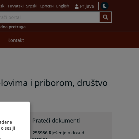
ski
Hrvatski
Srpski
Српски
English
Prijava
dna pretraga
Kontakt
jelovima i priborom, društvo
u
Prateći dokumenti
ređene
u
o sesiji
d
255986 Rješenje o dosudi
e