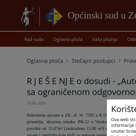
Općinski sud u Z
Rad suda
Oglasna ploča
Vaša pitanja
Odn
Oglasna ploča
Stečajni postupci
Prav
R J E Š E NJ E o dosudi - „A
sa ograničenom odgovorno
10.06.2026.
Korišt
Nekretnina upisana u ZK. ul. br. 7295 u K.O. VISOKO; broj 
Ova web stra
prizemlju, skraćena oznaka: PR-12 u Visokom, u ulici Gorn
informacije 
površini od 15,07m² (zaokruženo 15,00 m²) sa 15/4030 dijela 
unutar brows
zgrade i zemljištu koje služi za redovnu upotrebu zgrade, a 