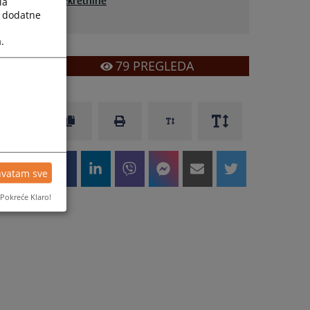
nekretnine
la
a dodatne
,
.
i
79
PREGLEDA
hvatam sve
Pokreće Klaro!