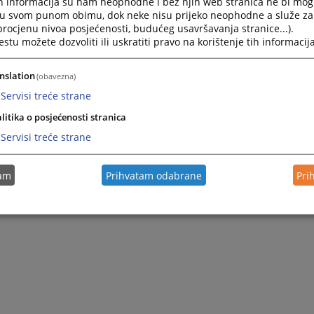
h informacija su nam neophodne i bez njih web stranica ne bi mog
i u svom punom obimu, dok neke nisu prijeko neophodne a služe z
utem neposredne pogodbe za kupoprodajnu cijenu u iznosu od
15.000 KM
 procjenu nivoa posjećenosti, budućeg usavršavanja stranice...).
.
tu možete dozvoliti ili uskratiti pravo na korištenje tih informacija
g rješenja uknjižiti će se sa pravom vlasništva u korist Čabaravdić Nermine kć
što će izvršiti Zemljišno-knjižni ured Općinskog suda u Visokom.
nslation
(obavezna)
nja kupcu Čabaravdić Nermini kći M....Visoko.
Servisi treće strane
litika o posjećenosti stranica
Servisi treće strane
tam
Prihvatam odabrane
Pri