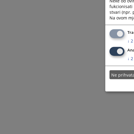
Neke od ovi
fukcionisat
stvari (npr.
Na ovom mjes
Tra
↓
2
Ana
↓
2
Ne prihva