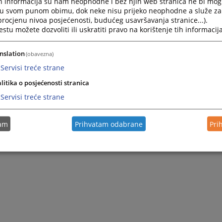
h informacija su nam neophodne i bez njih web stranica ne bi mog
i u svom punom obimu, dok neke nisu prijeko neophodne a služe z
 procjenu nivoa posjećenosti, budućeg usavršavanja stranice...).
tu možete dozvoliti ili uskratiti pravo na korištenje tih informacija
nslation
(obavezna)
Servisi treće strane
litika o posjećenosti stranica
Servisi treće strane
tam
Prihvatam odabrane
Pri