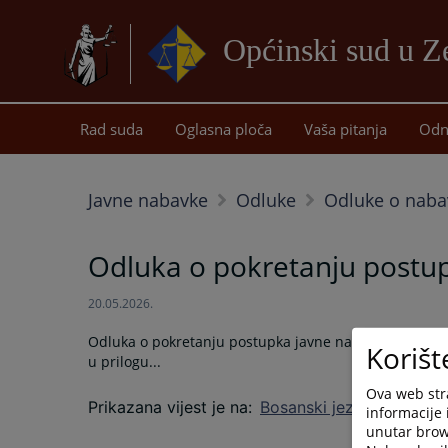
Općinski sud u Z
Rad suda
Oglasna ploča
Vaša pitanja
Odn
Javne nabavke
Odluke
Odluke o naba
Odluka o pokretanju postup
20.05.2026.
Odluka o pokretanju postupka javne nabavke - Elektri
Korišt
u prilogu...
Ova web stra
Prikazana vijest je na
:
Bosanski jezik
informacije 
unutar brows