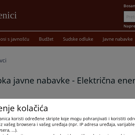
Bosan
enici
Idi
na
Napre
sadržaj
osi s javnošću
Budžet
Sudske odluke
Javne nabavke
vci
ka javne nabavke - Električna ener
čna energija, broj: 43 0 Su 270169 26 Su 19 od 14.05.2026. godine
enje kolačića
nica koristi određene skripte koje mogu pohranjivati i koristiti od
iz vašeg browsera i vašeg uređaja (npr. IP adresa uređaja, varijable 
era, ...).