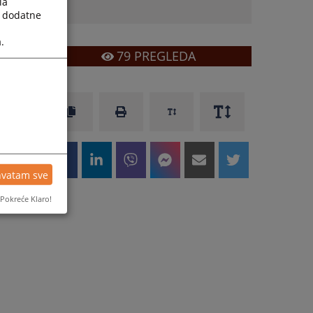
la
a dodatne
.
79
PREGLEDA
hvatam sve
Pokreće Klaro!