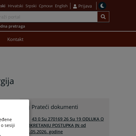
ski
Hrvatski
Srpski
Српски
English
Prijava
dna pretraga
Kontakt
gija
Prateći dokumenti
43 0 Su 270169 26 Su 19 ODLUKA O
ređene
o sesiji
POKRETANJU POSTUPKA JN od
14.05.2026. godine