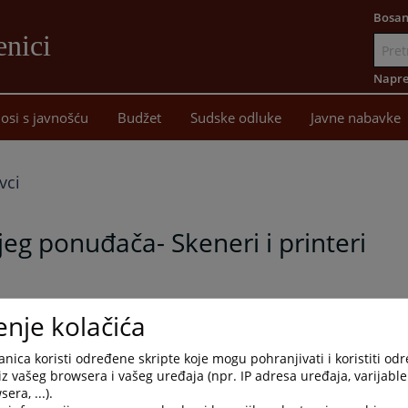
Bosan
enici
Idi
na
Napre
sadržaj
osi s javnošću
Budžet
Sudske odluke
Javne nabavke
vci
jeg ponuđača- Skeneri i printeri
interi, broj: 43 0 Su 270169 26 Su 13 od 11.05.2026. godine, u
enje kolačića
nica koristi određene skripte koje mogu pohranjivati i koristiti od
iz vašeg browsera i vašeg uređaja (npr. IP adresa uređaja, varijable 
era, ...).