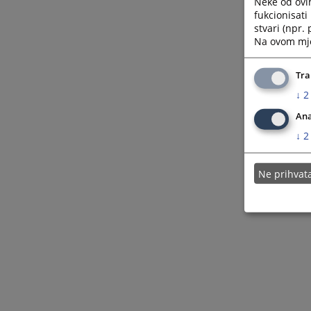
Neke od ovi
fukcionisat
stvari (npr.
Na ovom mjes
Tra
↓
2
Ana
↓
2
Ne prihva