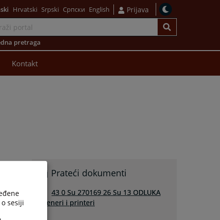
ski
Hrvatski
Srpski
Српски
English
Prijava
dna pretraga
Kontakt
Prateći dokumenti
43 0 Su 270169 26 Su 13 ODLUKA
ređene
o sesiji
skeneri i printeri