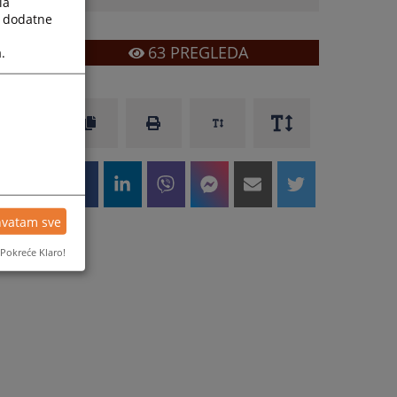
la
a dodatne
63
PREGLEDA
.
hvatam sve
Pokreće Klaro!