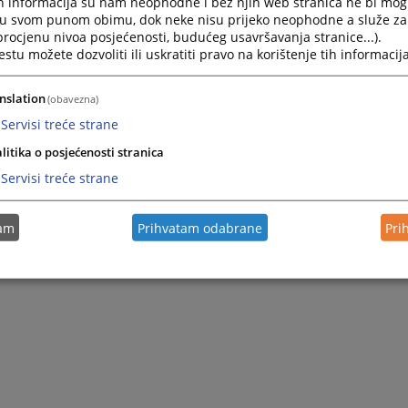
h informacija su nam neophodne i bez njih web stranica ne bi mog
i u svom punom obimu, dok neke nisu prijeko neophodne a služe z
 procjenu nivoa posjećenosti, budućeg usavršavanja stranice...).
tu možete dozvoliti ili uskratiti pravo na korištenje tih informacija
nslation
(obavezna)
Servisi treće strane
litika o posjećenosti stranica
Servisi treće strane
tam
Prihvatam odabrane
Pri