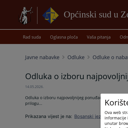
Općinski sud u Z
Rad suda
Oglasna ploča
Vaša pitanja
Odn
Javne nabavke
Odluke
Odluke o naba
Odluka o izboru najpovoljni
14.05.2026.
Odluka o izboru najpovoljnijeg ponuđača- skeneri i pr
Korišt
prilogu...
Ova web stra
Prikazana vijest je na
:
Bosanski jezik
informacije 
unutar brows