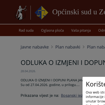
Općinski sud u Z
Rad suda
Oglasna ploča
Vaša pitanja
Odn
Javne nabavke
Plan nabavki
Plan nab
ODLUKA O IZMJENI I DOPU
28.04.2026.
ODLUKA O IZMJENI I DOPUNI PLANA JAVNIH NABAVKI Z
Korišt
Su od 27.04.2026. godine, u prilogu....
Ova web stra
Prikazana vijest je na
:
Bosanski jezik
informacije 
unutar brows