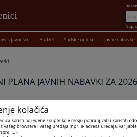
Bosan
enici
Idi
na
Napre
sadržaj
osi s javnošću
Budžet
Sudske odluke
Javne nabavke
avki
NI PLANA JAVNIH NABAVKI ZA 202
A 2026. GODINU OD 27.04.2026. GODINE, broj: 43 0 Su 270169 26
enje kolačića
nica koristi određene skripte koje mogu pohranjivati i koristiti od
iz vašeg browsera i vašeg uređaja (npr. IP adresa uređaja, varijable 
era, ...).