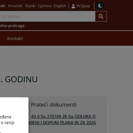
ski
Hrvatski
Srpski
Српски
English
Prijava
dna pretraga
Kontakt
6. GODINU
Prateći dokumenti
43 0 Su 270169 26 Su ODLUKA O
ređene
o sesiji
IZMJENI I DOPUNI PLANA JN ZA 2026