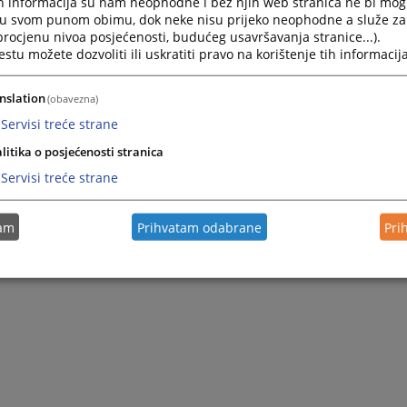
h informacija su nam neophodne i bez njih web stranica ne bi mog
i u svom punom obimu, dok neke nisu prijeko neophodne a služe z
 procjenu nivoa posjećenosti, budućeg usavršavanja stranice...).
tu možete dozvoliti ili uskratiti pravo na korištenje tih informacija
nslation
(obavezna)
Servisi treće strane
litika o posjećenosti stranica
Servisi treće strane
tam
Prihvatam odabrane
Pri