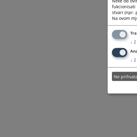
Neke od ovi
fukcionisat
stvari (npr.
Na ovom mjes
Tra
↓
2
Ana
↓
2
Ne prihva