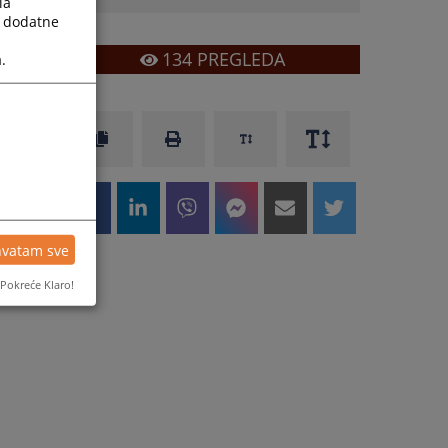
la
a dodatne
134
PREGLEDA
.
hvatam sve
Pokreće Klaro!