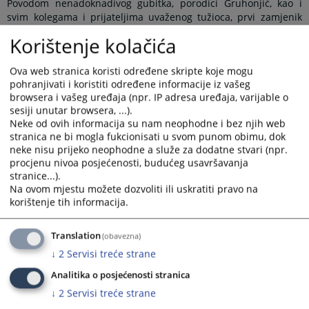
Povodom nenadoknadivog gubitka, porodici Gruhonjić, kao i
svim kolegama i prijateljima uvaženog tužioca, prvi zamjenik
glavnog okružnog javnog tužioca Okružnog javnog tužilaštva u
Korištenje kolačića
Bijeljini Sabina Husejnagić zajedno sa kolektivom, izražava
duboko saučešće.
Ova web stranica koristi određene skripte koje mogu
Tužilac Muhamed Gruhonjić rođen je 15.03.1953. godine u
pohranjivati i koristiti određene informacije iz vašeg
Janji, opština Bijeljina. Pravni fakultet u Sarajevu završio je
browsera i vašeg uređaja (npr. IP adresa uređaja, varijable o
16.01.1979. godine, a pravosudni ispit položio je 01.03.1984.
sesiji unutar browsera, ...).
godine u Sarajevu.
Neke od ovih informacija su nam neophodne i bez njih web
stranica ne bi mogla fukcionisati u svom punom obimu, dok
Tužilačku karijeru započeo je 08.03.2004. godine kao okružni
neke nisu prijeko neophodne a služe za dodatne stvari (npr.
javni tužilac u Okružnom javnom tužilaštvu u Bijeljini. Dana
procjenu nivoa posjećenosti, budućeg usavršavanja
01.02.2008. godine je imenovan za zamjenika glavnog okružnog
stranice...).
javnog tužioca. Funkciju vršioca dužnosti glavnog okružnog
Na ovom mjestu možete dozvoliti ili uskratiti pravo na
javnog tužioca je obavljao u periodu od 29.01.2021. godine do
korištenje tih informacija.
31.08.2021. godine, nakon čega je nastavio obavljati funkciju
zamjenika glavnog okružnog javnog tužioca sve do 15.03.2023.
Translation
(obavezna)
godine, kada je otišao u penziju.
↓
2
Servisi treće strane
Prikazana vijest je na
:
Srpski jezik
Analitika o posjećenosti stranica
9686
PREGLEDA
↓
2
Servisi treće strane