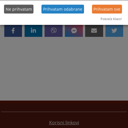
Ne prihvatam
Prihvatam odabrane
Prihvatam sve
Pokreće Klaro!
Korisni linkovi