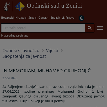
Općinski sud u Zenici
Bosanski
Hrvatski
Srpski
Српски
English
Prijava
Napredna pretraga
Odnosi s javnošću
Vijesti
Saopštenja za javnost
IN MEMORIAM, MUHAMED GRUHONJIĆ
27.04.2026.
Sa žaljenjem obavještavamo pravosudnu zajednicu da je dana
27.04.2026. godine preminuo Muhamed Gruhonjić, bivši
zamjenik glavnog okružnog javnog tužioca Okružnog javnog
tužilaštva u Bijeljini koji je bio u penziji.