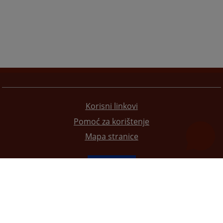
Korisni linkovi
Pomoć za korištenje
Mapa stranice
Redizajn web stranice je finansirala Evropska unija. Za njen sadržaj isključivo je odgovorno
Visoko sudsko i tužilačko vijeće BiH i ona ne odražava nužno stavove Evropske unije.