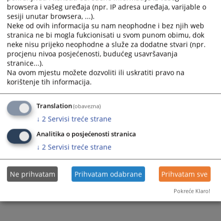
browsera i vašeg uređaja (npr. IP adresa uređaja, varijable o
Prateći dokumenti
sesiji unutar browsera, ...).
Neke od ovih informacija su nam neophodne i bez njih web
43 0 Su 270169 26 Su ODLUKA O IZMJENI I DOPUNI
stranica ne bi mogla fukcionisati u svom punom obimu, dok
PLANA JAVNIH NABAVKI OD 31.03.2026. GODINE
neke nisu prijeko neophodne a služe za dodatne stvari (npr.
procjenu nivoa posjećenosti, budućeg usavršavanja
stranice...).
Na ovom mjestu možete dozvoliti ili uskratiti pravo na
147
PREGLEDA
korištenje tih informacija.
Translation
(obavezna)
↓
2
Servisi treće strane
Analitika o posjećenosti stranica
↓
2
Servisi treće strane
Ne prihvatam
Prihvatam odabrane
Prihvatam sve
Pokreće Klaro!