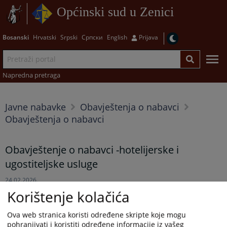
Općinski sud u Zenici
Bosanski
Hrvatski
Srpski
Српски
English
Prijava
Napredna pretraga
Javne nabavke
Obavještenja o nabavci
Obavještenja o nabavci
Obavještenje o nabavci -hotelijerske i
ugostiteljske usluge
24.02.2026.
Korištenje kolačića
Obavještenje o nabavci -hotelijerske i ugostiteljske usluge, broj:
484-9-2-1-22-98/26 od 18.02.2026. godine u prilogu...
Ova web stranica koristi određene skripte koje mogu
pohranjivati i koristiti određene informacije iz vašeg