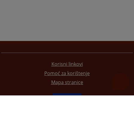
Korisni linkovi
Pomoć za korištenje
Mapa stranice
Redizajn web stranice je finansirala Evropska unija. Za njen sadržaj isključivo je odgovorno
Visoko sudsko i tužilačko vijeće BiH i ona ne odražava nužno stavove Evropske unije.