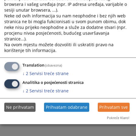
Prikazana vijest je na
:
Bosanski jezik
browsera i vašeg uređaja (npr. IP adresa uređaja, varijable o
sesiji unutar browsera, ...).
Prateći dokumenti
Neke od ovih informacija su nam neophodne i bez njih web
stranica ne bi mogla fukcionisati u svom punom obimu, dok
7c3ad4c9-4342-4875-a607-7f7999707205
neke nisu prijeko neophodne a služe za dodatne stvari (npr.
procjenu nivoa posjećenosti, budućeg usavršavanja
stranice...).
Na ovom mjestu možete dozvoliti ili uskratiti pravo na
173
PREGLEDA
korištenje tih informacija.
Translation
(obavezna)
↓
2
Servisi treće strane
Analitika o posjećenosti stranica
↓
2
Servisi treće strane
Ne prihvatam
Prihvatam odabrane
Prihvatam sve
Pokreće Klaro!