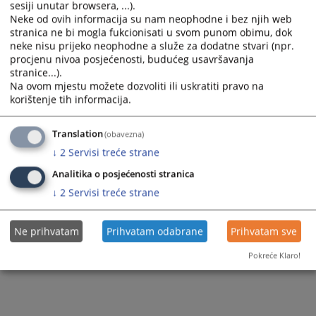
sesiji unutar browsera, ...).
Plan JN za 2026 od 23.01.2026.g.89434e17-1062-49de-
Neke od ovih informacija su nam neophodne i bez njih web
a9fd-8c1c7d04abf7
stranica ne bi mogla fukcionisati u svom punom obimu, dok
neke nisu prijeko neophodne a služe za dodatne stvari (npr.
procjenu nivoa posjećenosti, budućeg usavršavanja
stranice...).
177
PREGLEDA
Na ovom mjestu možete dozvoliti ili uskratiti pravo na
korištenje tih informacija.
Translation
(obavezna)
↓
2
Servisi treće strane
Analitika o posjećenosti stranica
↓
2
Servisi treće strane
Ne prihvatam
Prihvatam odabrane
Prihvatam sve
Pokreće Klaro!