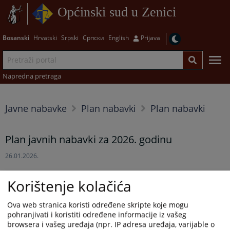
Općinski sud u Zenici
Bosanski
Hrvatski
Srpski
Српски
English
Prijava
Napredna pretraga
Javne nabavke
Plan nabavki
Plan nabavki
Plan javnih nabavki za 2026. godinu
26.01.2026.
Plan javnih nabavki za 2026. godinu, u prilogu...
Korištenje kolačića
Prikazana vijest je na
:
Bosanski jezik
Ova web stranica koristi određene skripte koje mogu
pohranjivati i koristiti određene informacije iz vašeg
Prateći dokumenti
browsera i vašeg uređaja (npr. IP adresa uređaja, varijable o