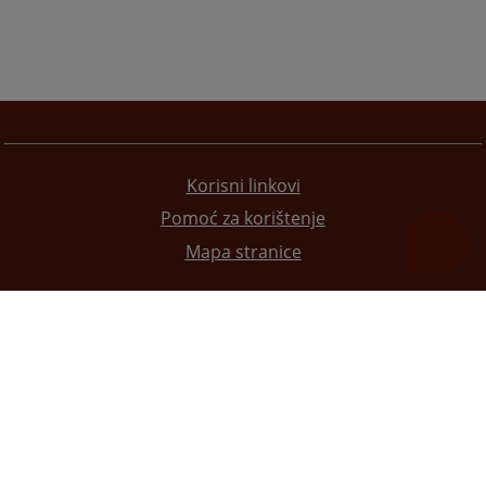
Korisni linkovi
Pomoć za korištenje
Mapa stranice
Redizajn web stranice je finansirala Evropska unija. Za njen sadržaj isključivo je odgovorno
Visoko sudsko i tužilačko vijeće BiH i ona ne odražava nužno stavove Evropske unije.