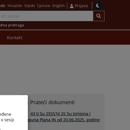
ski
Hrvatski
Srpski
Српски
English
Prijava
dna pretraga
Kontakt
Prateći dokumenti
43 0 Su 255574 25 Su Izmjena i
ređene
o sesiji
dopuna Plana JN od 20.06.2025. godine