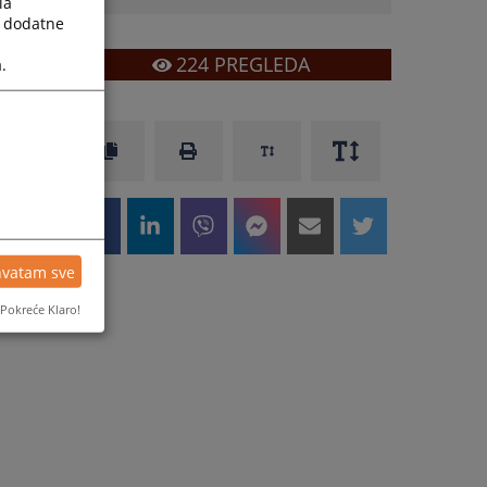
la
a dodatne
224
PREGLEDA
.
hvatam sve
Pokreće Klaro!