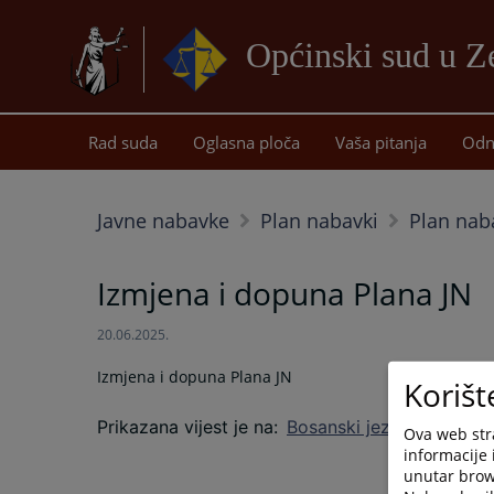
Općinski sud u Z
Rad suda
Oglasna ploča
Vaša pitanja
Odn
Javne nabavke
Plan nabavki
Plan nab
Izmjena i dopuna Plana JN
20.06.2025.
Izmjena i dopuna Plana JN
Korišt
Prikazana vijest je na
:
Bosanski jezik
Ova web stra
informacije 
unutar brows