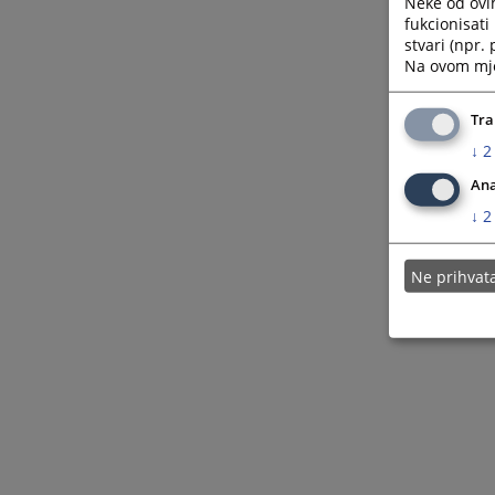
Neke od ovi
fukcionisat
stvari (npr.
Na ovom mjes
Tra
↓
2
Ana
↓
2
Ne prihva