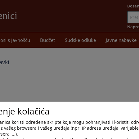
Bosan
enici
Idi
na
Napre
sadržaj
osi s javnošću
Budžet
Sudske odluke
Javne nabavke
avki
enje kolačića
nica koristi određene skripte koje mogu pohranjivati i koristiti od
iz vašeg browsera i vašeg uređaja (npr. IP adresa uređaja, varijable 
era, ...).