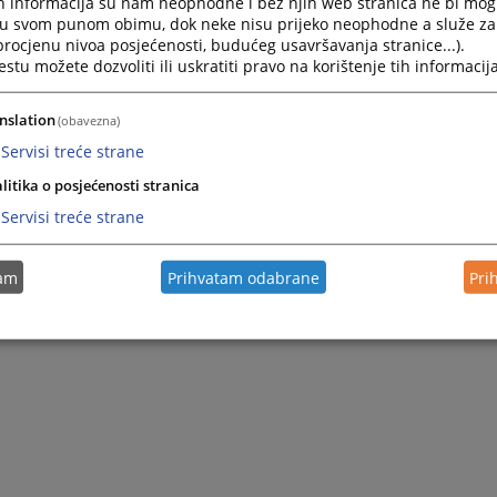
h informacija su nam neophodne i bez njih web stranica ne bi mog
i u svom punom obimu, dok neke nisu prijeko neophodne a služe z
 procjenu nivoa posjećenosti, budućeg usavršavanja stranice...).
tu možete dozvoliti ili uskratiti pravo na korištenje tih informacija
nslation
(obavezna)
Servisi treće strane
litika o posjećenosti stranica
Servisi treće strane
tam
Prihvatam odabrane
Pri