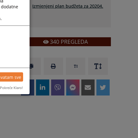
la
Izmjenjeni plan budžeta za 20204.
a dodatne
g.
.
340
PREGLEDA
hvatam sve
Pokreće Klaro!