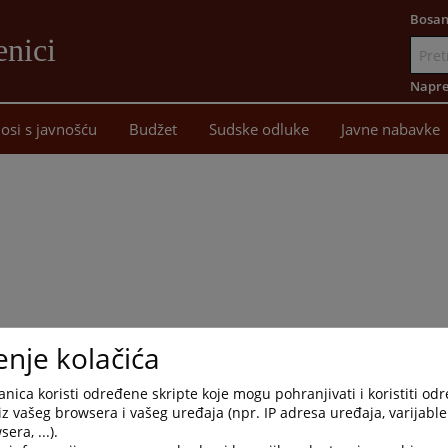
Bosan
enici
Idi
na
Napre
sadržaj
osi s javnošću
Budžet
Sudske odluke
Javne nabavke
enje kolačića
nica koristi određene skripte koje mogu pohranjivati i koristiti od
iz vašeg browsera i vašeg uređaja (npr. IP adresa uređaja, varijable 
era, ...).