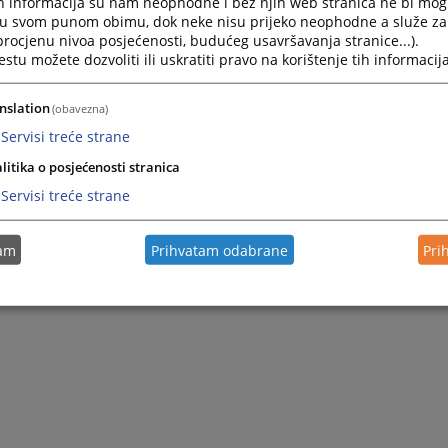
h informacija su nam neophodne i bez njih web stranica ne bi mog
i u svom punom obimu, dok neke nisu prijeko neophodne a služe z
 procjenu nivoa posjećenosti, budućeg usavršavanja stranice...).
tu možete dozvoliti ili uskratiti pravo na korištenje tih informacija
nslation
(obavezna)
Servisi treće strane
litika o posjećenosti stranica
Servisi treće strane
tam
Prihvatam odabrane
Pri