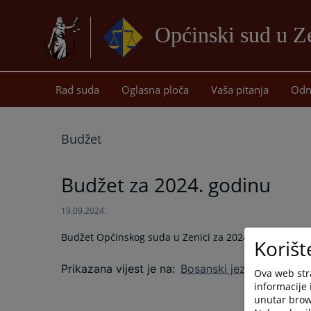
Općinski sud u Z
Rad suda
Oglasna ploča
Vaša pitanja
Odn
Budžet
Budžet za 2024. godinu
19.09.2024.
Budžet Općinskog suda u Zenici za 2024. godinu.
Korišt
Prikazana vijest je na
:
Bosanski jezik
Ova web stra
informacije 
unutar brows