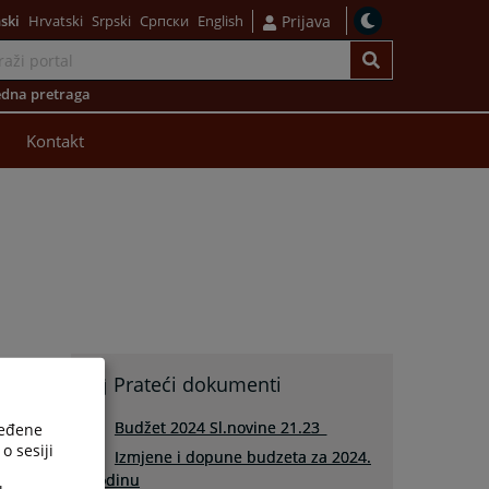
ski
Hrvatski
Srpski
Српски
English
Prijava
dna pretraga
Kontakt
Prateći dokumenti
Budžet 2024 Sl.novine 21.23_
ređene
o sesiji
Izmjene i dopune budzeta za 2024.
godinu