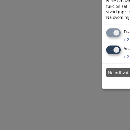
Neke od ovi
fukcionisat
stvari (npr.
Na ovom mjes
Tra
↓
2
Ana
↓
2
Ne prihva