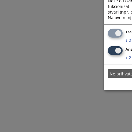
Neke od ovi
fukcionisat
stvari (npr.
Na ovom mjes
Tra
↓
2
Ana
↓
2
Ne prihva