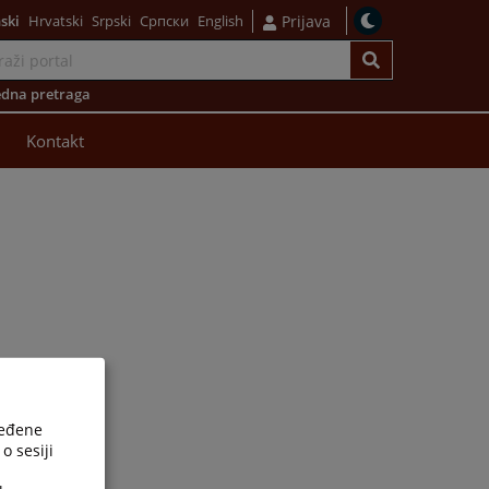
ski
Hrvatski
Srpski
Српски
English
Prijava
dna pretraga
Kontakt
ređene
o sesiji