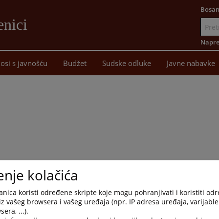
Bosan
enici
Idi
na
Napre
sadržaj
osi s javnošću
Budžet
Sudske odluke
Javne nabavke
enje kolačića
nica koristi određene skripte koje mogu pohranjivati i koristiti od
iz vašeg browsera i vašeg uređaja (npr. IP adresa uređaja, varijable 
era, ...).