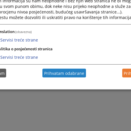
h informacija su nam neophodne i bez njih web stranica ne bi mog
i u svom punom obimu, dok neke nisu prijeko neophodne a služe z
 procjenu nivoa posjećenosti, budućeg usavršavanja stranice...).
tu možete dozvoliti ili uskratiti pravo na korištenje tih informacija
nslation
(obavezna)
Servisi treće strane
litika o posjećenosti stranica
Servisi treće strane
tam
Prihvatam odabrane
Pri