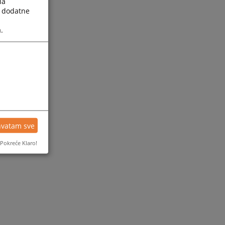
la
a dodatne
.
hvatam sve
Pokreće Klaro!