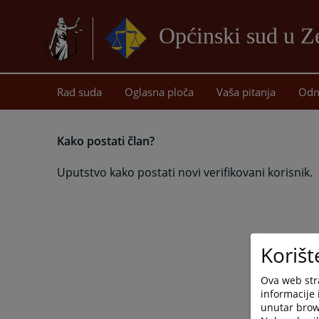
Općinski sud u Z
Rad suda
Oglasna ploča
Vaša pitanja
Odn
Kako postati član?
Uputstvo kako postati novi verifikovani korisnik.
Korišt
Ova web stra
informacije 
unutar brows