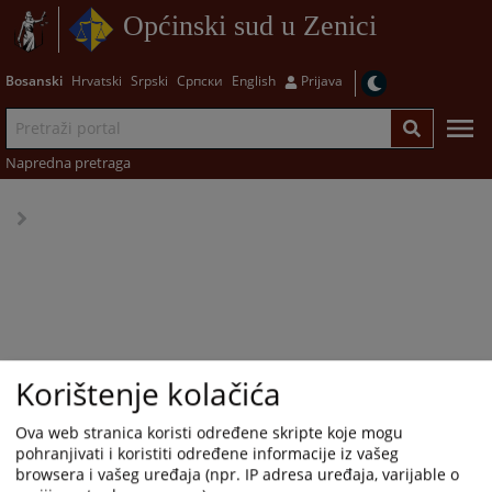
Općinski sud u Zenici
Bosanski
Hrvatski
Srpski
Српски
English
Prijava
Napredna pretraga
Korištenje kolačića
Ova web stranica koristi određene skripte koje mogu
pohranjivati i koristiti određene informacije iz vašeg
browsera i vašeg uređaja (npr. IP adresa uređaja, varijable o