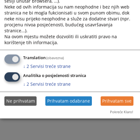
sesiji unutar browsera, ...).
Neke od ovih informacija su nam neophodne i bez njih web
stranica ne bi mogla fukcionisati u svom punom obimu, dok
neke nisu prijeko neophodne a služe za dodatne stvari (npr.
procjenu nivoa posjećenosti, budućeg usavršavanja
Trenutno nema vijesti
stranice...).
Na ovom mjestu možete dozvoliti ili uskratiti pravo na
korištenje tih informacija.
Translation
(obavezna)
↓
2
Servisi treće strane
Analitika o posjećenosti stranica
↓
2
Servisi treće strane
Ne prihvatam
Prihvatam odabrane
Prihvatam sve
Pokreće Klaro!