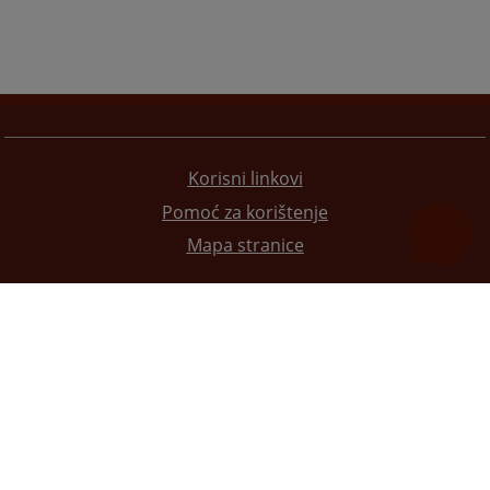
Korisni linkovi
Pomoć za korištenje
Mapa stranice
Redizajn web stranice je finansirala Evropska unija. Za njen sadržaj isključivo je odgovorno
Visoko sudsko i tužilačko vijeće BiH i ona ne odražava nužno stavove Evropske unije.