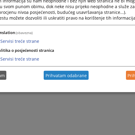
h informacija su nam neophodne i bez njih web stranica ne bi mog
Press
i u svom punom obimu, dok neke nisu prijeko neophodne a služe z
Troškovi izlaska na teren
the
 procjenu nivoa posjećenosti, budućeg usavršavanja stranice...).
sudskih izvršitelja
question
tu možete dozvoliti ili uskratiti pravo na korištenje tih informacija
mark
29.02.2012.
key
nslation
(obavezna)
to
get
Servisi treće strane
the
litika o posjećenosti stranica
keyboard
shortcuts
Servisi treće strane
for
changing
dates.
tam
Prihvatam odabrane
Pri
1 - 7 / 7
1