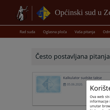
Općinski sud u Z
Rad suda
Oglasna ploča
Vaša pitanja
Odn
Često postavljana pitanja
Kalkulator sudske takse
05.06.2020.
Korišt
Ova web stra
informacije 
unutar brows