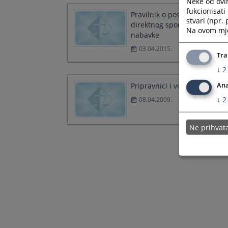
Neke od ovi
fukcionisat
Pravilnik o postupku
stvari (npr.
direktnog sporazuma javne
Na ovom mjes
nabavke
03.04.2015.
Tra
↓
2
Ana
Pripravnici i volonteri
↓
2
08.04.2009.
Ne prihva